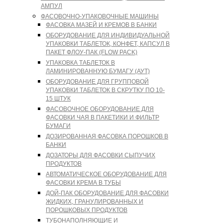
АМПУЛ
ФАСОВОЧНО-УПАКОВОЧНЫЕ МАШИНЫ
ФАСОВКА МАЗЕЙ И КРЕМОВ В БАНКИ
ОБОРУДОВАНИЕ ДЛЯ ИНДИВИДУАЛЬНОЙ
УПАКОВКИ ТАБЛЕТОК, КОНФЕТ, КАПСУЛ В
ПАКЕТ ФЛОУ-ПАК (FLOW PACK)
УПАКОВКА ТАБЛЕТОК В
ЛАМИНИРОВАННУЮ БУМАГУ (АУТ)
ОБОРУДОВАНИЕ ДЛЯ ГРУППОВОЙ
УПАКОВКИ ТАБЛЕТОК В СКРУТКУ ПО 10-
15 ШТУК
ФАСОВОЧНОЕ ОБОРУДОВАНИЕ ДЛЯ
ФАСОВКИ ЧАЯ В ПАКЕТИКИ И ФИЛЬТР
БУМАГИ
ДОЗИРОВАННАЯ ФАСОВКА ПОРОШКОВ В
БАНКИ
ДОЗАТОРЫ ДЛЯ ФАСОВКИ СЫПУЧИХ
ПРОДУКТОВ
АВТОМАТИЧЕСКОЕ ОБОРУДОВАНИЕ ДЛЯ
ФАСОВКИ КРЕМА В ТУБЫ
ДОЙ-ПАК ОБОРУДОВАНИЕ ДЛЯ ФАСОВКИ
ЖИДКИХ, ГРАНУЛИРОВАННЫХ И
ПОРОШКОВЫХ ПРОДУКТОВ
ТУБОНАПОЛНЯЮЩИЕ И