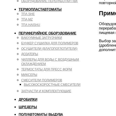
ОБОРУДОВАНИЕ ПЕРЕРАБОТКИ ПВХ
повторно
ТЕРМОПЛАСТАВТОМАТЫ
Прим
ТПА SHE
ТПА MZ
Оборудов
ТПА HAISHU
перераба
пищевая 
ПЕРИФЕРИЙНОЕ ОБОРУДОВАНИЕ
ВАКУУМНЫЕ ЗАГРУЗЧИКИ
Выбор за
БУНКЕР СУШИЛКА ДЛЯ ПОЛИМЕРОВ
(дроблен
ОСУШИТЕЛИ (ВЛАГОПОГЛОТИТЕЛИ)
дополнит
ДОЗАТОРЫ
ЧИЛЛЕРЫ ДЛЯ ВОДЫ С ВОЗДУШНЫМ
ОХЛАЖДЕНИЕМ
ТЕРМОСТАТЫ ДЛЯ ПРЕСС ФОРМ
МИКСЕРЫ
СМЕСИТЕЛИ ПОЛИМЕРОВ
ВЫСОКОСКОРОСТНЫЕ СМЕСИТЕЛИ
ЗАПЧАСТИ И КОМПЛЕКТУЮЩИЕ
ДРОБИЛКИ
ШРЕДЕРЫ
ПОЛУАВТОМАТЫ ВЫДУВА