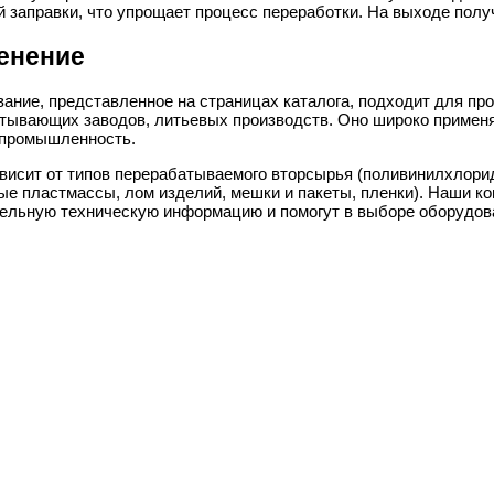
й заправки, что упрощает процесс переработки. На выходе пол
енение
ание, представленное на страницах каталога, подходит для пр
тывающих заводов, литьевых производств. Оно широко применяе
промышленность.
висит от типов перерабатываемого вторсырья (поливинилхлорид
ые пластмассы, лом изделий, мешки и пакеты, пленки). Наши к
ельную техническую информацию и помогут в выборе оборудов