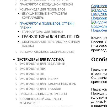
ГРАНУЛЯТОР С ВОЗДУШНОЙ РЕЗКОЙ
Сортиров
КОМПАУНДЕР ДЛЯ ПОЛИМЕРОВ
Гранулят
ДВУХШНЕКОВЫЕ ЭКСТРУДЕРЫ
Подробн
КОМПАУНДЕРЫ
ГРАНУЛЯТОРЫ ПОЛИМЕРОВ, СТРЕЙЧ
Водоколь
ПЛЕНКИ
Подробн
ГРАНУЛЯТОРЫ ДЛЯ ПЛЕНКИ
ГРАНУЛЯТОРЫ ДЛЯ ПВХ, ПП, ПЭ
Компания
России. 
ОБОРУДОВАНИЕ ПЕРЕРАБОТКИ СТРЕЙЧ
FCA согл
ПЛЕНКИ
производ
ВСПОМОГАТЕЛЬНОЕ ОБОРУДОВАНИЕ
Особ
ЭКСТРУДЕРЫ ДЛЯ ПЛАСТИКА
ЭКСТРУДЕРЫ ДЛЯ ПВД ПЛЕНКИ
ЭКСТРУДЕРЫ ПВХ
Гранулят
вторично
ЭКСТРУДЕРЫ ПП
большим 
ЭКСТРУДЕРЫ ДЛЯ ПЛЕНКИ
применен
ЭКСТРУДЕРЫ ДЛЯ ПОЛИМЕРНЫХ ТРУБ
ЭКСТРУДЕРЫ ДЛЯ ПРОФИЛЯ
Наша ком
Принцип 
ПЛОСКОЩЕЛЕВЫЕ ЭКСТРУДЕРЫ
головку 
ДВУХШНЕКОВЫЙ ЭКСТРУДЕР
длины. Н
КОМПАУНДЕР
в приемн