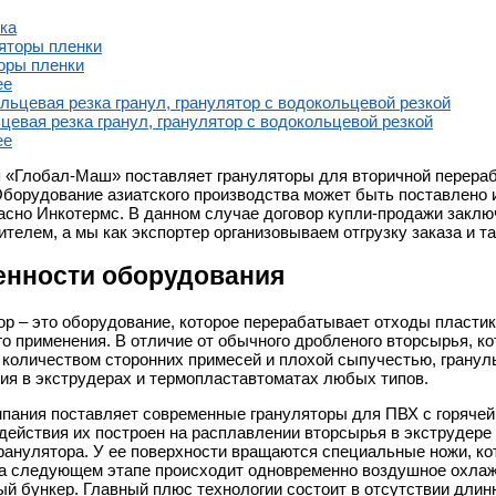
ка
оры пленки
ее
цевая резка гранул, гранулятор с водокольцевой резкой
ее
 «Глобал-Маш» поставляет грануляторы для вторичной перерабо
Оборудование азиатского производства может быть поставлено 
асно Инкотермс. В данном случае договор купли-продажи заклю
ителем, а мы как экспортер организовываем отгрузку заказа и 
енности оборудования
ор – это оборудование, которое перерабатывает отходы пласти
го применения. В отличие от обычного дробленого вторсырья, к
количеством сторонних примесей и плохой сыпучестью, гранулы
ия в экструдерах и термопластавтоматах любых типов.
пания поставляет современные грануляторы для ПВХ с горячей
действия их построен на расплавлении вторсырья в экструдер
гранулятора. У ее поверхности вращаются специальные ножи, ко
а следующем этапе происходит одновременно воздушное охлаж
ый бункер. Главный плюс технологии состоит в отсутствии длин