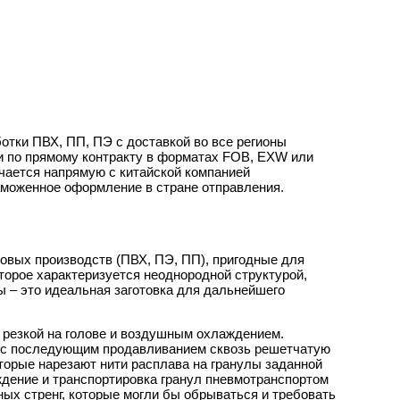
тки ПВХ, ПП, ПЭ с доставкой во все регионы
и по прямому контракту в форматах FOB, EXW или
чается напрямую с китайской компанией
таможенное оформление в стране отправления.
ковых производств (ПВХ, ПЭ, ПП), пригодные для
оторое характеризуется неоднородной структурой,
 – это идеальная заготовка для дальнейшего
 резкой на голове и воздушным охлаждением.
е с последующим продавливанием сквозь решетчатую
торые нарезают нити расплава на гранулы заданной
дение и транспортировка гранул пневмотранспортом
ных стренг, которые могли бы обрываться и требовать