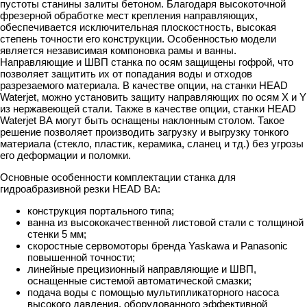
пустоты станины залиты бетоном. Благодаря высокоточной
фрезерной обработке мест крепления направляющих,
обеспечивается исключительная плоскостность, высокая
степень точности его конструкции. Особенностью модели
является независимая компоновка рамы и ванны.
Направляющие и ШВП станка по осям защищены гофрой, что
позволяет защитить их от попадания воды и отходов
разрезаемого материала. В качестве опции, на станки HEAD
Waterjet, можно установить защиту направляющих по осям X и Y
из нержавеющей стали. Также в качестве опции, станки HEAD
Waterjet BА могут быть оснащены наклонным столом. Такое
решение позволяет производить загрузку и выгрузку тонкого
материала (стекло, пластик, керамика, сланец и тд.) без угрозы
его деформации и поломки.
Основные особенности комплектации станка для
гидроабразивной резки HEAD BА:
конструкция портального типа;
ванна из высококачественной листовой стали с толщиной
стенки 5 мм;
скоростные сервомоторы бренда Yaskawa и Panasonic
повышенной точности;
линейные прецизионный направляющие и ШВП,
оснащенные системой автоматической смазки;
подача воды с помощью мультипликаторного насоса
высокого давления, оборудованного эффективной