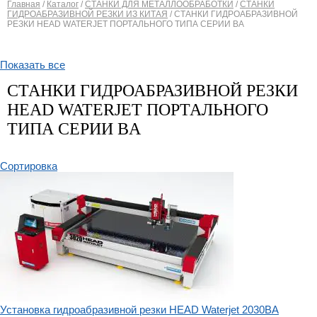
Главная
/
Каталог
/
СТАНКИ ДЛЯ МЕТАЛЛООБРАБОТКИ
/
СТАНКИ
ГИДРОАБРАЗИВНОЙ РЕЗКИ ИЗ КИТАЯ
/
СТАНКИ ГИДРОАБРАЗИВНОЙ
Вы здесь
РЕЗКИ HEAD WATERJET ПОРТАЛЬНОГО ТИПА СЕРИИ BА
Показать все
СТАНКИ ГИДРОАБРАЗИВНОЙ РЕЗКИ
HEAD WATERJET ПОРТАЛЬНОГО
ТИПА СЕРИИ BА
Сортировка
Установка гидроабразивной резки HEAD Waterjet 2030BA