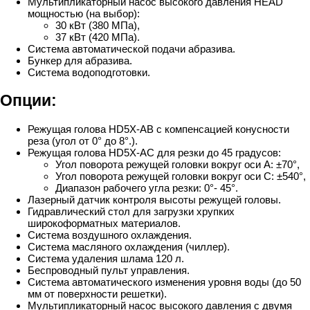
Мультипликаторный насос высокого давления HEAD
мощностью (на выбор):
30 кВт (380 МПа),
37 кВт (420 МПа).
Система автоматической подачи абразива.
Бункер для абразива.
Система водоподготовки.
Опции:
Режущая голова HD5X-АВ с компенсацией конусности
реза (угол от 0° до 8°.).
Режущая голова HD5X-AС для резки до 45 градусов:
Угол поворота режущей головки вокруг оси А: ±70°,
Угол поворота режущей головки вокруг оси С: ±540°,
Диапазон рабочего угла резки: 0°- 45°.
Лазерный датчик контроля высоты режущей головы.
Гидравлический стол для загрузки хрупких
широкоформатных материалов.
Система воздушного охлаждения.
Система масляного охлаждения (чиллер).
Система удаления шлама 120 л.
Беспроводный пульт управления.
Система автоматического изменения уровня воды (до 50
мм от поверхности решетки).
Мультипликаторный насос высокого давления с двумя