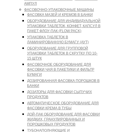
АМПУЛ
ФАСОВОЧНО-УПАКОВОЧНЫЕ МАШИНЫ
ФАСОВКА МАЗЕЙ И КРЕМОВ В БАНКИ
ОБОРУДОВАНИЕ ДЛЯ ИНДИВИДУАЛЬНОЙ
УПАКОВКИ ТАБЛЕТОК, КОНФЕТ, КАПСУЛ В
ПАКЕТ ФЛОУ-ПАК (FLOW PACK)
УПАКОВКА ТАБЛЕТОК В
ЛАМИНИРОВАННУЮ БУМАГУ (АУТ)
ОБОРУДОВАНИЕ ДЛЯ ГРУППОВОЙ
УПАКОВКИ ТАБЛЕТОК В СКРУТКУ ПО 10-
15 ШТУК
ФАСОВОЧНОЕ ОБОРУДОВАНИЕ ДЛЯ
ФАСОВКИ ЧАЯ В ПАКЕТИКИ И ФИЛЬТР
БУМАГИ
ДОЗИРОВАННАЯ ФАСОВКА ПОРОШКОВ В
БАНКИ
ДОЗАТОРЫ ДЛЯ ФАСОВКИ СЫПУЧИХ
ПРОДУКТОВ
АВТОМАТИЧЕСКОЕ ОБОРУДОВАНИЕ ДЛЯ
ФАСОВКИ КРЕМА В ТУБЫ
ДОЙ-ПАК ОБОРУДОВАНИЕ ДЛЯ ФАСОВКИ
ЖИДКИХ, ГРАНУЛИРОВАННЫХ И
ПОРОШКОВЫХ ПРОДУКТОВ
ТУБОНАПОЛНЯЮЩИЕ И