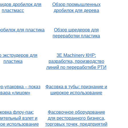
видов дробилок для
Обзор промышленных
пластмасс
дробилок для дерева
обилок для пластика
Обзор шредеров для
переработки пластика
 экструдеров для
3E Machinery КНР:
пластика
разработка, производство
линий по переработк6е РТИ
р-упаковка – показ
Фасовка в тубы: признание и
овара «лицом»
широкое использование
ковка флоу-пак:
Фасовочное оборудование
ительный взлет и
для ресторанного бизнеса,
ое использование
торговых точек, предприятий