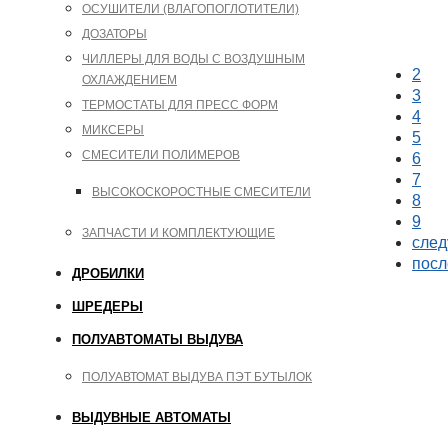
ОСУШИТЕЛИ (ВЛАГОПОГЛОТИТЕЛИ)
ДОЗАТОРЫ
ЧИЛЛЕРЫ ДЛЯ ВОДЫ С ВОЗДУШНЫМ
2
ОХЛАЖДЕНИЕМ
3
Стра
ТЕРМОСТАТЫ ДЛЯ ПРЕСС ФОРМ
4
МИКСЕРЫ
5
СМЕСИТЕЛИ ПОЛИМЕРОВ
6
7
ВЫСОКОСКОРОСТНЫЕ СМЕСИТЕЛИ
8
9
ЗАПЧАСТИ И КОМПЛЕКТУЮЩИЕ
след
посл
ДРОБИЛКИ
ШРЕДЕРЫ
ПОЛУАВТОМАТЫ ВЫДУВА
ПОЛУАВТОМАТ ВЫДУВА ПЭТ БУТЫЛОК
ВЫДУВНЫЕ АВТОМАТЫ