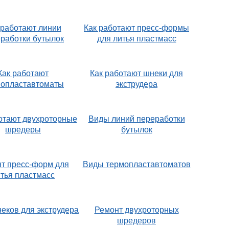
 работают линии
Как работают пресс-формы
работки бутылок
для литья пластмасс
Как работают
Как работают шнеки для
мопластавтоматы
экструдера
отают двухроторные
Виды линий переработки
шредеры
бутылок
т пресс-форм для
Виды термопластавтоматов
тья пластмасс
еков для экструдера
Ремонт двухроторных
шредеров