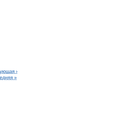
ницы
ующая ›
едняя »