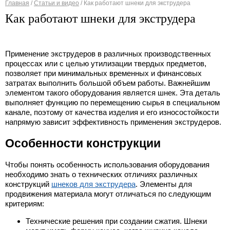
Главная
/
Статьи и видео
/
Как работают шнеки для экструдера
Вы здесь
Как работают шнеки для экструдера
Применение экструдеров в различных производственных
процессах или с целью утилизации твердых предметов,
позволяет при минимальных временных и финансовых
затратах выполнить большой объем работы. Важнейшим
элементом такого оборудования является шнек. Эта деталь
выполняет функцию по перемещению сырья в специальном
канале, поэтому от качества изделия и его износостойкости
напрямую зависит эффективность применения экструдеров.
Особенности конструкции
Чтобы понять особенность использования оборудования
необходимо знать о технических отличиях различных
конструкций
шнеков для экструдера
. Элементы для
продвижения материала могут отличаться по следующим
критериям:
Технические решения при создании сжатия. Шнеки