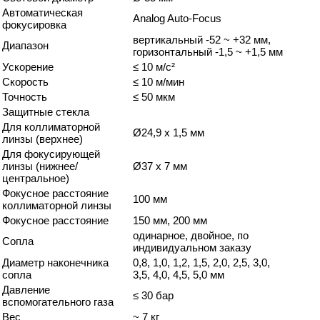
Автоматическая
Analog Auto-Focus
фокусировка
вертикальный -52 ~ +32 мм,
Диапазон
горизонтальный -1,5 ~ +1,5 мм
Ускорение
≤ 10 м/с²
Скорость
≤ 10 м/мин
Точность
≤ 50 мкм
Защитные стекла
Для коллиматорной
Ø24,9 x 1,5 мм
линзы (верхнее)
Для фокусирующей
линзы (нижнее/
Ø37 x 7 мм
центральное)
Фокусное расстояние
100 мм
коллиматорной линзы
Фокусное расстояние
150 мм, 200 мм
одинарное, двойное, по
Сопла
индивидуальном заказу
Диаметр наконечника
0,8, 1,0, 1,2, 1,5, 2,0, 2,5, 3,0,
сопла
3,5, 4,0, 4,5, 5,0 мм
Давление
≤ 30 бар
вспомогательного газа
Вес
~ 7 кг