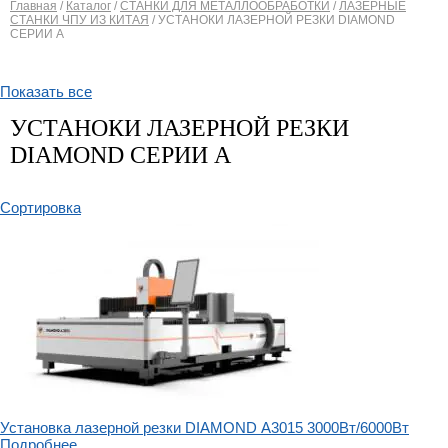
Главная
/
Каталог
/
СТАНКИ ДЛЯ МЕТАЛЛООБРАБОТКИ
/
ЛАЗЕРНЫЕ
СТАНКИ ЧПУ ИЗ КИТАЯ
/
УСТАНОКИ ЛАЗЕРНОЙ РЕЗКИ DIAMOND
Вы здесь
СЕРИИ A
Показать все
УСТАНОКИ ЛАЗЕРНОЙ РЕЗКИ
DIAMOND СЕРИИ A
Сортировка
Установка лазерной резки DIAMOND А3015 3000Вт/6000Вт
Подробнее