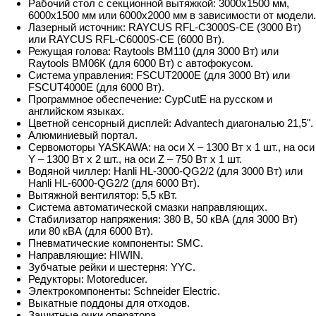
Рабочий стол с секционной вытяжкой: 3000х1500 мм,
6000х1500 мм или 6000х2000 мм в зависимости от модели.
Лазерный источник: RAYCUS RFL-C3000S-CE (3000 Вт)
или RAYCUS RFL-C6000S-CE (6000 Вт).
Режущая голова: Raytools BM110 (для 3000 Вт) или
Raytools BM06К (для 6000 Вт) с автофокусом.
Система управления: FSCUT2000E (для 3000 Вт) или
FSCUT4000E (для 6000 Вт).
Программное обеспечение: CypCutE на русском и
английском языках.
Цветной сенсорный дисплей: Advantech диагональю 21,5".
Алюминиевый портал.
Сервомоторы YASKAWA: на оси X – 1300 Вт х 1 шт., на оси
Y – 1300 Вт х 2 шт., на оси Z – 750 Вт х 1 шт.
Водяной чиллер: Hanli HL-3000-QG2/2 (для 3000 Вт) или
Hanli HL-6000-QG2/2 (для 6000 Вт).
Вытяжной вентилятор: 5,5 кВт.
Система автоматической смазки направляющих.
Стабилизатор напряжения: 380 В, 50 кВА (для 3000 Вт)
или 80 кВА (для 6000 Вт).
Пневматические компоненты: SMC.
Направляющие: HIWIN.
Зубчатые рейки и шестерня: YYC.
Редукторы: Motoreducer.
Электрокомпоненты: Schneider Electric.
Выкатные поддоны для отходов.
Защитные очки оператора.