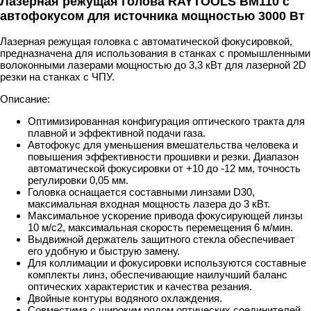
Лазерная режущая голова RAYTOOLS BM110 с
автофокусом для источника мощностью 3000 Вт
Лазерная режущая головка с автоматической фокусировкой,
предназначена для использования в станках с промышленными
волоконными лазерами мощностью до 3,3 кВт для лазерной 2D
резки на станках с ЧПУ.
Описание:
Оптимизированная конфигурация оптического тракта для
плавной и эффективной подачи газа.
Автофокус для уменьшения вмешательства человека и
повышения эффективности прошивки и резки. Диапазон
автоматической фокусировки от +10 до -12 мм, точность
регулировки 0,05 мм.
Головка оснащается составными линзами D30,
максимальная входная мощность лазера до 3 кВт.
Максимальное ускорение привода фокусирующей линзы
10 м/с2, максимальная скорость перемещения 6 м/мин.
Выдвижной держатель защитного стекла обеспечивает
его удобную и быструю замену.
Для коллимации и фокусировки используются составные
комплекты линз, обеспечивающие наилучший баланс
оптических характеристик и качества резания.
Двойные контуры водяного охлаждения.
Совместима с широким рядом оптических соединителей