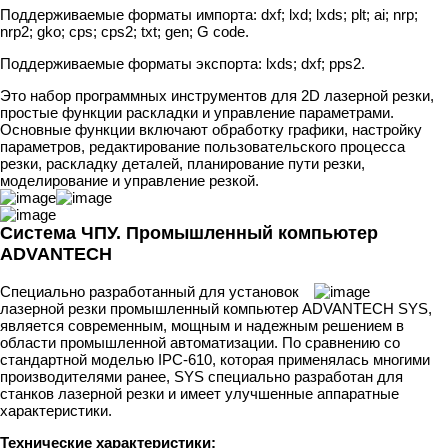
Поддерживаемые форматы импорта: dxf; lxd; lxds; plt; ai; nrp;
nrp2; gko; cps; cps2; txt; gen; G code.
Поддерживаемые форматы экспорта: lxds; dxf; pps2.
Это набор программных инструментов для 2D лазерной резки,
простые функции раскладки и управление параметрами.
Основные функции включают обработку графики, настройку
параметров, редактирование пользовательского процесса
резки, раскладку деталей, планирование пути резки,
моделирование и управление резкой.
Система ЧПУ. Промышленный компьютер
ADVANTECH
Специально разработанный для установок
лазерной резки промышленный компьютер ADVANTECH SYS,
является современным, мощным и надежным решением в
области промышленной автоматизации. По сравнению со
стандартной моделью IPC-610, которая применялась многими
производителями ранее, SYS специально разработан для
станков лазерной резки и имеет улучшенные аппаратные
характеристики.
Технические характеристики: