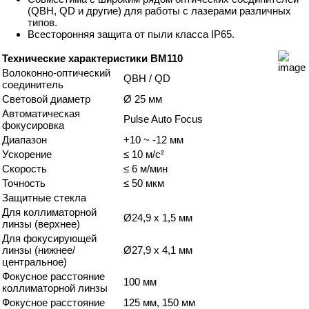
(QBH, QD и другие) для работы с лазерами различных
типов.
Всесторонняя защита от пыли класса IP65.
Технические характеристики BM110
Волоконно-оптический
QBH / QD
соединитель
Световой диаметр
Ø 25 мм
Автоматическая
Pulse Auto Focus
фокусировка
Диапазон
+10 ~ -12 мм
Ускорение
≤ 10 м/с²
Скорость
≤ 6 м/мин
Точность
≤ 50 мкм
Защитные стекла
Для коллиматорной
Ø24,9 x 1,5 мм
линзы (верхнее)
Для фокусирующей
линзы (нижнее/
Ø27,9 x 4,1 мм
центральное)
Фокусное расстояние
100 мм
коллиматорной линзы
Фокусное расстояние
125 мм, 150 мм