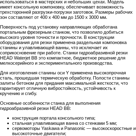
использоваться в мастерских и небольших цехах. Модель
имеет консольную компоновку, обеспечивает возможность
трехсторонней разгрузки-погрузки заготовок. Размеры рабочих
зон составляют от 400 х 400 мм до 1500 х 3000 мм.
Поверхность под установку направляющих обработана
портальным фрезерным станком, что позволило добиться
высокого уровня точности и прочности. В конструкции
оборудования для резки применена раздельная компоновка
станины и улавливающей ванны, что исключает их
соприкосновение при работе. Станки гидроабразивной резки
HEAD Waterjet BB это компактное, бюджетное решение для
мелкосерийного и экспериментального производства.
Для изготовления станины оси Y применена высокопрочная
сталь, прошедшая термическую обработку. Полости станины
залиты бетоном для придания максимальной жесткости, что
гарантирует отличную вибростойкость, устойчивость к
кручению и сгибу.
Основные особенности станка для выполнения
гидроабразивной резки HEAD BB:
конструкция портала консольного типа;
стальная улавливающая ванна со стенками 5 мм;
сервомоторы Yaskawa и Panasonic — высокоскоростные и
высокоточные двигатели;