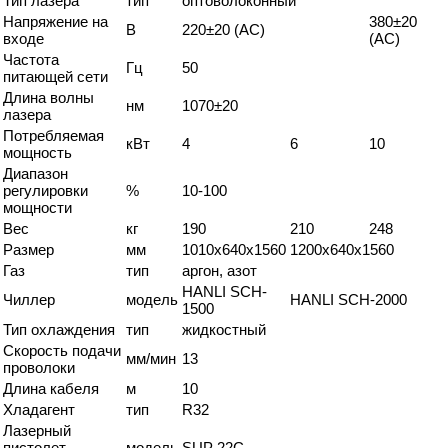
Тип лазера
тип
оптоволоконный
Напряжение на
380±20
В
220±20 (AC)
входе
(AC)
Частота
Гц
50
питающей сети
Длина волны
нм
1070±20
лазера
Потребляемая
кВт
4
6
10
мощность
Диапазон
регулировки
%
10-100
мощности
Вес
кг
190
210
248
Размер
мм
1010x640x1560
1200x640x1560
Газ
тип
аргон, азот
HANLI SCH-
Чиллер
модель
HANLI SCH-2000
1500
Тип охлаждения
тип
жидкостный
Скорость подачи
мм/мин
13
проволоки
Длина кабеля
м
10
Хладагент
тип
R32
Лазерный
пистолет
модель
SUP 22C