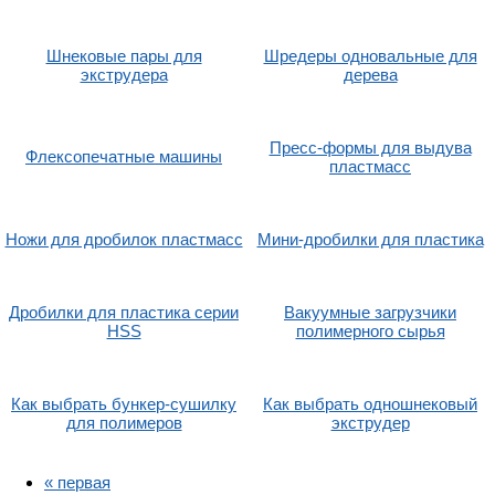
Шнековые пары для
Шредеры одновальные для
экструдера
дерева
Пресс-формы для выдува
Флексопечатные машины
пластмасс
Ножи для дробилок пластмасс
Мини-дробилки для пластика
Дробилки для пластика серии
Вакуумные загрузчики
HSS
полимерного сырья
Как выбрать бункер-сушилку
Как выбрать одношнековый
для полимеров
экструдер
« первая
Страницы