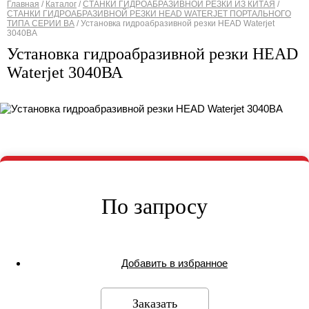
Главная
/
Каталог
/
СТАНКИ ГИДРОАБРАЗИВНОЙ РЕЗКИ ИЗ КИТАЯ
/
СТАНКИ ГИДРОАБРАЗИВНОЙ РЕЗКИ HEAD WATERJET ПОРТАЛЬНОГО
Вы здесь
ТИПА СЕРИИ BА
/
Установка гидроабразивной резки HEAD Waterjet
3040ВА
Установка гидроабразивной резки HEAD
Waterjet 3040ВА
По запросу
Добавить в избранное
Заказать