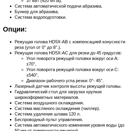
37 кВт (420 МПа).
Система автоматической подачи абразива.
Бункер для абразива.
Система водоподготовки.
Опции:
Режущая голова HD5X-АВ с компенсацией конусности
реза (угол от 0° до 8°.).
Режущая голова HD5X-AС для резки до 45 градусов:
Угол поворота режущей головки вокруг оси А:
±70°,
Угол поворота режущей головки вокруг оси С:
±540°,
Диапазон рабочего угла резки: 0°- 45°.
Лазерный датчик контроля высоты режущей головы.
Гидравлический стол для загрузки хрупких
широкоформатных материалов.
Система воздушного охлаждения.
Система масляного охлаждения (чиллер).
Система удаления шлама 120 л.
Беспроводный пульт управления.
Система автоматического изменения уровня воды (до
50 мм от поверхности решетки).