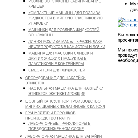
РОЗЛИВ ВО ФЛАКОНЫ ЗАВИНЧИВАНИЕ
Мул
КРЫШЕК
дав
КОМПАКТНЫЕ МАШИНЫ ДЛЯ РОЗЛИВА
ЖИДКОСТЕЙ В МЯГКУЮ ПЛАСТИКОВУЮ
УПАКОВКУ
МАШИНКИ ДЛЯ РОЗЛИВА ЖИДКОСТЕЙ
Вы может
ВО ФЛАКОНЫ
просчита
ЛИНИЯ РОЗЛИВА МАСЕЛ, КРАСКИ, ЛАКА,
НЕФТЕПРОДУКТОВ В КАНИСТРЫ И БОЧКИ
Мы произ
МАШИНА ДЛЯ ФАСОВКИ СЛИВОК И
проведут
ДРУГИХ ЖИДКИХ ПРОДУКТОВ В
необходи
ПЛАСТИКОВЫЕ КОНТЕЙНЕРЫ
СМЕСИТЕЛИ ДЛЯ ЖИДКОСТЕЙ
ОБОРУДОВАНИЕ ДЛЯ НАКЛЕЙКИ
ЭТИКЕТОК
НАСТОЛЬНАЯ МАШИНКА ДЛЯ НАКЛЕЙКИ
ЭТИКЕТОК. ЭЭТИКЕТИРОВЩИК
ШОВНЫЙ КАПСУЛЯТОР ПРОИЗВОДСТВО
МЯГКИХ ШОВНЫХ ЖЕЛАТИНОВЫХ КАПСУЛ
ГРАНУЛЯТОРЫ ПОРОШКОВ,
ПРОИЗВОДСТВО ГРАНУЛ
ЛАБОРАТОРНЫЕ ГРАНУЛЯТОРЫ В
ПСЕВДОСЖИЖЕННОМ СЛОКЕ
ЛАБОРАТОРНАЯ МАШИНКА ДЛЯ ЗАПАЙКИ