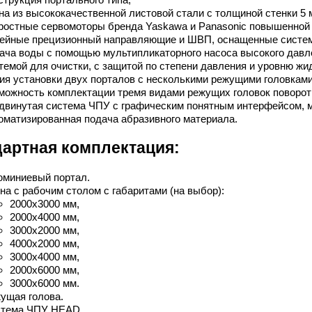
на из высококачественной листовой стали с толщиной стенки 5 
ростные сервомоторы бренда Yaskawa и Panasonic повышенной 
ейные прецизионный направляющие и ШВП, оснащенные систем
ача воды с помощью мультипликаторного насоса высокого дав
темой для очистки, с защитой по степени давления и уровню жи
ия установки двух порталов с несколькими режущими головками
можность комплектации тремя видами режущих головок поворотн
двинутая система ЧПУ с графическим понятным интерфейсом, м
оматизированная подача абразивного материала.
артная комплектация:
миниевый портал.
на с рабочим столом с габаритами (на выбор):
2000х3000 мм,
2000х4000 мм,
3000х2000 мм,
4000х2000 мм,
3000х4000 мм,
2000х6000 мм,
3000х6000 мм.
ущая голова.
тема ЧПУ HEAD.