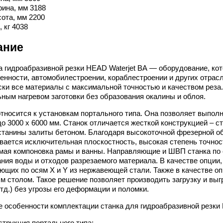
ина, мм 3188
ота, мм 2200
, кг 4038
ание
а гидроабразивной резки HEAD Waterjet BА — оборудование, кот
нности, автомобилестроении, кораблестроении и других отрасл
ски все материалы с максимальной точностью и качеством реза.
ным нагревом заготовки без образования окалины и облоя.
тносится к установкам портального типа. Она позволяет выполн
до 3000 х 6000 мм. Станок отличается жесткой конструкцией – с
станины залиты бетоном. Благодаря высокоточной фрезерной о
вается исключительная плоскостность, высокая степень точнос
мая компоновка рамы и ванны. Направляющие и ШВП станка по 
ания воды и отходов разрезаемого материала. В качестве опции,
ющих по осям X и Y из нержавеющей стали. Также в качестве оп
м столом. Такое решение позволяет производить загрузку и выгр
тд.) без угрозы его деформации и поломки.
 особенности комплектации станка для гидроабразивной резки
струкция портального типа;