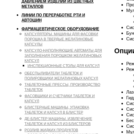
ДАВЛЕНИЕМ ИЗДЕЛИЙ ИЗ ЦВЕТНЫХ
Про
МЕТАЛЛОВ
Мул
ЛИНИИ ПО ПЕРЕРАБОТКЕ РТИ И
АВТОШИН
Сис
ФАРМАЦЕВТИЧЕСКОЕ ОБОРУДОВАНИЕ
Бун
КАПСУЛЯТОРЫ. МАШИНЫ ДЛЯ ФАСОВКИ
Сис
ПОРОШКА В ТВЕРДЫЕ ЖЕЛАТИНОВЫЕ
КАПСУЛЫ
Опци
КАПСУЛО-НАПОЛНЯЮЩИЕ АВТОМАТЫ ДЛЯ
ЗАПОЛНЕНИЯ ПОРОШКОМ ЖЕЛАТИНОВЫХ
КАПСУЛ
Реж
ИНСПЕКЦИОННЫЕ СТОЛЫ ДЛЯ КАПСУЛ
Реж
ОБЕСПЫЛИВАТЕЛИ ТАБЛЕТОК И
ПОЛИРОВЩИКИ ЖЕЛАТИНОВЫХ КАПСУЛ
ТАБЛЕТОЧНЫЕ ПРЕССЫ, ПРОИЗВОДСТВО
ТАБЛЕТОК
Лаз
ФАСОВЩИКИ И СЧЕТЧИКИ ТАБЛЕТОК И
Гид
КАПСУЛ
Сис
БЛИСТЕРНЫЕ МАШИНЫ, УПАКОВКА
Сис
ТАБЛЕТОК И КАПСУЛ В БЛИСТЕР
Сис
ДЕ-БЛИСТЕР МАШИНЫ. ИЗВЛЕЧЕНИЕ
Бес
ТАБЛЕТОК И КАПСУЛ ИЗ БЛИСТЕРОВ
Сис
РОЗЛИВ ЖИДКИХ ПРОДУКТОВ
Мул