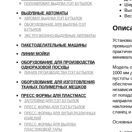
ПОЛУАВТОМАТ ВЫДУВА ПЭТ БУТЫЛОК
Шир
Выс
ВЫДУВНЫЕ АВТОМАТЫ
Вес
АВТОМАТ ВЫДУВА ПЭТ БУТЫЛОК
ОБОРУДОВАНИЕ ДЛЯ ВЫДУВА ПЭТ
Опис
БУТЫЛОК
ЭКСТРУЗИОННО-ВЫДУВНЫЕ АВТОМАТЫ
Установк
ПАКЕТОДЕЛАТЕЛЬНЫЕ МАШИНЫ
промышле
практиче
ЛИНИИ МОЙКИ
минималь
ОБОРУДОВАНИЕ ДЛЯ ПРОИЗВОДСТВА
Модель о
ОДНОРАЗОВОЙ ПОСУДЫ
1000 мм 
ЛИНИЯ ПРОИЗВОДСТВА ПЭТ БУТЫЛОК
пустоты 
ОБОРУДОВАНИЕ ДЛЯ ИЗГОТОВЛЕНИЯ
обеспечи
ТКАНЫХ ПОЛИМЕРНЫХ МЕШКОВ
независи
от попад
ПРЕСС ФОРМЫ ДЛЯ ПЛАСТМАСС
направля
ЗАГОТОВКИ ДЛЯ ПЭТ БУТЫЛОК
наклонны
ПРЕСС ФОРМА ДЛЯ ПЭТ БУТЫЛОК
сланец и 
ПРЕСС-ФОРМЫ ДЛЯ ЛИТЬЯ РАЗЛИЧНЫХ
ИЗДЕЛИЙ
Основные
ПРЕСС-ФОРМЫ ДЛЯ ВЫДУВА
ПЛАСТИКОВОЙ ТАРЫ
кон