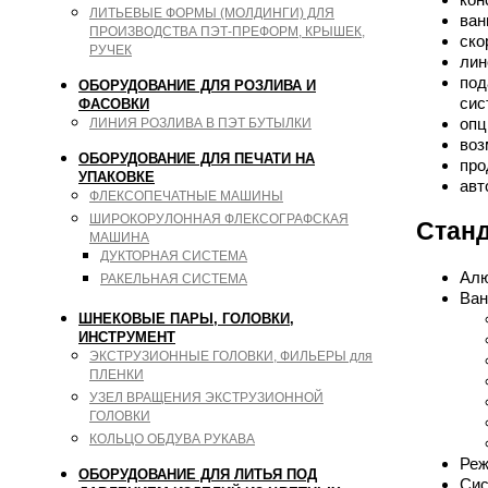
ЛИТЬЕВЫЕ ФОРМЫ (МОЛДИНГИ) ДЛЯ
ван
ПРОИЗВОДСТВА ПЭТ-ПРЕФОРМ, КРЫШЕК,
ско
РУЧЕК
лин
под
ОБОРУДОВАНИЕ ДЛЯ РОЗЛИВА И
сис
ФАСОВКИ
опц
ЛИНИЯ РОЗЛИВА В ПЭТ БУТЫЛКИ
воз
ОБОРУДОВАНИЕ ДЛЯ ПЕЧАТИ НА
про
УПАКОВКЕ
авт
ФЛЕКСОПЕЧАТНЫЕ МАШИНЫ
ШИРОКОРУЛОННАЯ ФЛЕКСОГРАФСКАЯ
Станд
МАШИНА
ДУКТОРНАЯ СИСТЕМА
Алю
РАКЕЛЬНАЯ СИСТЕМА
Ван
ШНЕКОВЫЕ ПАРЫ, ГОЛОВКИ,
ИНСТРУМЕНТ
ЭКСТРУЗИОННЫЕ ГОЛОВКИ, ФИЛЬЕРЫ для
ПЛЕНКИ
УЗЕЛ ВРАЩЕНИЯ ЭКСТРУЗИОННОЙ
ГОЛОВКИ
КОЛЬЦО ОБДУВА РУКАВА
Реж
ОБОРУДОВАНИЕ ДЛЯ ЛИТЬЯ ПОД
Сис