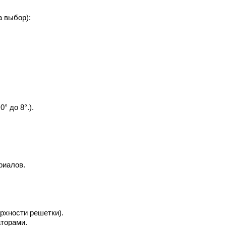
 выбор):
° до 8°.).
риалов.
рхности решетки).
торами.