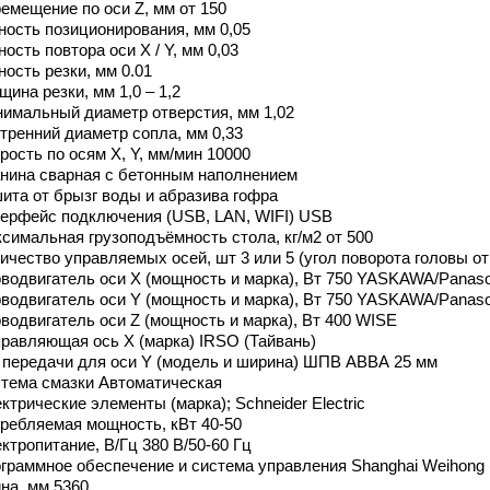
емещение по оси Z, мм от 150
ность позиционирования, мм 0,05
ность повтора оси X / Y, мм 0,03
ность резки, мм 0.01
щина резки, мм 1,0 – 1,2
имальный диаметр отверстия, мм 1,02
тренний диаметр сопла, мм 0,33
рость по осям X, Y, мм/мин 10000
нина сварная с бетонным наполнением
ита от брызг воды и абразива гофра
ерфейс подключения (USB, LAN, WIFI) USB
симальная грузоподъёмность стола, кг/м2 от 500
ичество управляемых осей, шт 3 или 5 (угол поворота головы от 
водвигатель оси X (мощность и марка), Вт 750 YASKAWA/Panaso
водвигатель оси Y (мощность и марка), Вт 750 YASKAWA/Panaso
водвигатель оси Z (мощность и марка), Вт 400 WISE
равляющая ось X (марка) IRSO (Тайвань)
 передачи для оси Y (модель и ширина) ШПВ АВВА 25 мм
тема смазки Автоматическая
ктрические элементы (марка); Schneider Electric
ребляемая мощность, кВт 40-50
ктропитание, В/Гц 380 В/50-60 Гц
граммное обеспечение и система управления Shanghai Weihong (
на, мм 5360