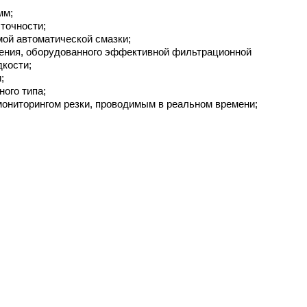
мм;
точности;
ой автоматической смазки;
ления, оборудованного эффективной фильтрационной
дкости;
;
ого типа;
ониторингом резки, проводимым в реальном времени;