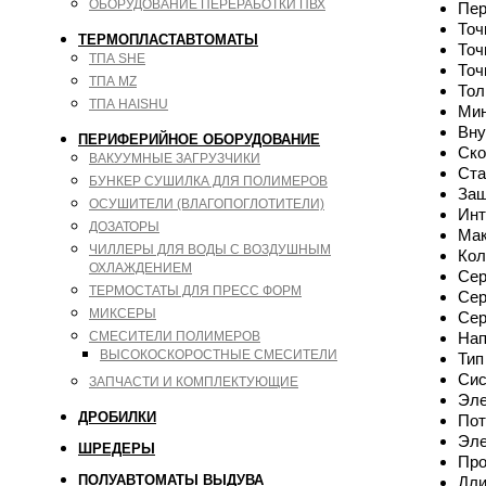
ОБОРУДОВАНИЕ ПЕРЕРАБОТКИ ПВХ
Пер
Точ
ТЕРМОПЛАСТАВТОМАТЫ
Точ
ТПА SHE
Точ
ТПА MZ
Тол
ТПА HAISHU
Мин
Вну
ПЕРИФЕРИЙНОЕ ОБОРУДОВАНИЕ
Ско
ВАКУУМНЫЕ ЗАГРУЗЧИКИ
Ста
БУНКЕР СУШИЛКА ДЛЯ ПОЛИМЕРОВ
Заш
ОСУШИТЕЛИ (ВЛАГОПОГЛОТИТЕЛИ)
Инт
ДОЗАТОРЫ
Мак
ЧИЛЛЕРЫ ДЛЯ ВОДЫ С ВОЗДУШНЫМ
Кол
ОХЛАЖДЕНИЕМ
Сер
ТЕРМОСТАТЫ ДЛЯ ПРЕСС ФОРМ
Сер
МИКСЕРЫ
Сер
СМЕСИТЕЛИ ПОЛИМЕРОВ
Нап
ВЫСОКОСКОРОСТНЫЕ СМЕСИТЕЛИ
Тип
Сис
ЗАПЧАСТИ И КОМПЛЕКТУЮЩИЕ
Эле
ДРОБИЛКИ
Пот
Эле
ШРЕДЕРЫ
Про
ПОЛУАВТОМАТЫ ВЫДУВА
Дли