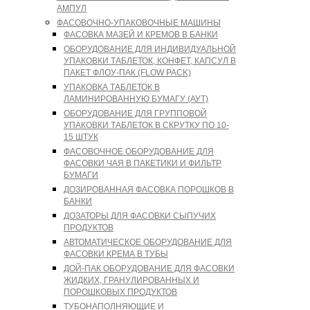
АМПУЛ
ФАСОВОЧНО-УПАКОВОЧНЫЕ МАШИНЫ
ФАСОВКА МАЗЕЙ И КРЕМОВ В БАНКИ
ОБОРУДОВАНИЕ ДЛЯ ИНДИВИДУАЛЬНОЙ
УПАКОВКИ ТАБЛЕТОК, КОНФЕТ, КАПСУЛ В
ПАКЕТ ФЛОУ-ПАК (FLOW PACK)
УПАКОВКА ТАБЛЕТОК В
ЛАМИНИРОВАННУЮ БУМАГУ (АУТ)
ОБОРУДОВАНИЕ ДЛЯ ГРУППОВОЙ
УПАКОВКИ ТАБЛЕТОК В СКРУТКУ ПО 10-
15 ШТУК
ФАСОВОЧНОЕ ОБОРУДОВАНИЕ ДЛЯ
ФАСОВКИ ЧАЯ В ПАКЕТИКИ И ФИЛЬТР
БУМАГИ
ДОЗИРОВАННАЯ ФАСОВКА ПОРОШКОВ В
БАНКИ
ДОЗАТОРЫ ДЛЯ ФАСОВКИ СЫПУЧИХ
ПРОДУКТОВ
АВТОМАТИЧЕСКОЕ ОБОРУДОВАНИЕ ДЛЯ
ФАСОВКИ КРЕМА В ТУБЫ
ДОЙ-ПАК ОБОРУДОВАНИЕ ДЛЯ ФАСОВКИ
ЖИДКИХ, ГРАНУЛИРОВАННЫХ И
ПОРОШКОВЫХ ПРОДУКТОВ
ТУБОНАПОЛНЯЮЩИЕ И