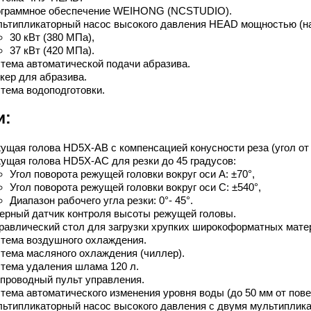
граммное обеспечение WEIHONG (NCSTUDIO).
ьтипликаторный насос высокого давления HEAD мощностью (на
30 кВт (380 МПа),
37 кВт (420 МПа).
тема автоматической подачи абразива.
кер для абразива.
тема водоподготовки.
и:
ущая голова HD5X-АВ с компенсацией конусности реза (угол от 0
ущая голова HD5X-AС для резки до 45 градусов:
Угол поворота режущей головки вокруг оси А: ±70°,
Угол поворота режущей головки вокруг оси С: ±540°,
Диапазон рабочего угла резки: 0°- 45°.
ерный датчик контроля высоты режущей головы.
равлический стол для загрузки хрупких широкоформатных мате
тема воздушного охлаждения.
тема масляного охлаждения (чиллер).
тема удаления шлама 120 л.
проводный пульт управления.
тема автоматического изменения уровня воды (до 50 мм от пове
ьтипликаторный насос высокого давления с двумя мультиплика