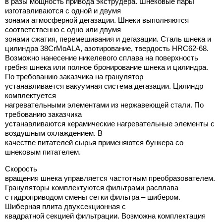
в разы мощность привода экструдера. Шнековые пары
изготавливаются с одной и двумя
зонами атмосферной дегазации. Шнеки выполняются
соответственно с одно или двумя
зонами сжатия, перемешивания и дегазации. Сталь шнека и
цилиндра 38CrMoALA, азотирование, твердость HRC62-68.
Возможно нанесение никелевого сплава на поверхность
гребня шнека или полное бронирование шнека и цилиндра.
По требованию заказчика на гранулятор
устанавливается вакуумная система дегазации. Цилиндр
комплектуется
нагревательными элементами из нержавеющей стали. По
требованию заказчика
устанавливаются керамические нагревательные элементы с
воздушным охлаждением. В
качестве питателей сырья применяются бункера со
шнековым питателем.
Скорость
вращения шнека управляется частотным преобразователем.
Грануляторы комплектуются фильтрами расплава
с гидроприводом смены сетки фильтра – шибером.
Шиберная плита двухсекционная с
квадратной секцией фильтрации. Возможна комплектация