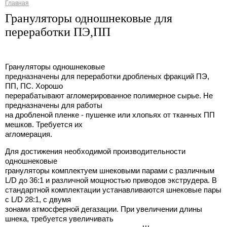
Главная
Вы здесь
Грануляторы одношнековые для
переработки ПЭ,ПП
Грануляторы одношнековые
предназначены для переработки дробленых фракций ПЭ,
ПП, ПС. Хорошо
перерабатывают агломерированное полимерное сырье. Не
предназначены для работы
на дробленой пленке - пушенке или хлопьях от тканных ПП
мешков. Требуется их
агломерация.
Для достижения необходимой производительности
одношнековые
грануляторы комплектуем шнековыми парами с различным
L/D до 36:1 и различной мощностью приводов экструдера. В
стандартной комплектации устанавливаются шнековые пары
с L/D 28:1, с двумя
зонами атмосферной дегазации. При увеличении длины
шнека, требуется увеличивать