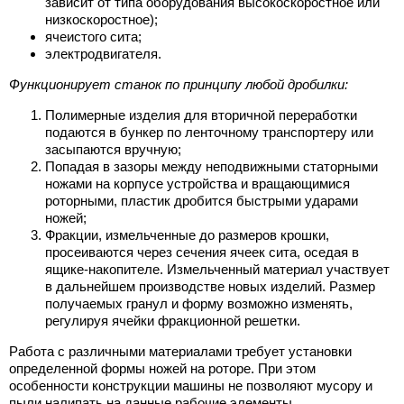
зависит от типа оборудования высокоскоростное или
низкоскоростное);
ячеистого сита;
электродвигателя.
Функционирует станок по принципу любой дробилки:
Полимерные изделия для вторичной переработки
подаются в бункер по ленточному транспортеру или
засыпаются вручную;
Попадая в зазоры между неподвижными статорными
ножами на корпусе устройства и вращающимися
роторными, пластик дробится быстрыми ударами
ножей;
Фракции, измельченные до размеров крошки,
просеиваются через сечения ячеек сита, оседая в
ящике-накопителе. Измельченный материал участвует
в дальнейшем производстве новых изделий. Размер
получаемых гранул и форму возможно изменять,
регулируя ячейки фракционной решетки.
Работа с различными материалами требует установки
определенной формы ножей на роторе. При этом
особенности конструкции машины не позволяют мусору и
пыли налипать на данные рабочие элементы.