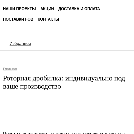
НАШИ ПРОЕКТЫ
АКЦИИ
ДОСТАВКА И ОПЛАТА
ПОСТАВКИ FOB
КОНТАКТЫ
Избранное
Главная
Вы здесь
Роторная дробилка: индивидуально под
ваше производство
Проста в управлении, надежна в конструкции, компактна в