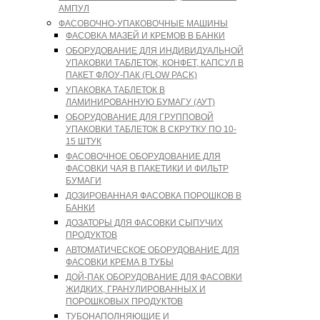
АМПУЛ
ФАСОВОЧНО-УПАКОВОЧНЫЕ МАШИНЫ
ФАСОВКА МАЗЕЙ И КРЕМОВ В БАНКИ
ОБОРУДОВАНИЕ ДЛЯ ИНДИВИДУАЛЬНОЙ
УПАКОВКИ ТАБЛЕТОК, КОНФЕТ, КАПСУЛ В
ПАКЕТ ФЛОУ-ПАК (FLOW PACK)
УПАКОВКА ТАБЛЕТОК В
ЛАМИНИРОВАННУЮ БУМАГУ (АУТ)
ОБОРУДОВАНИЕ ДЛЯ ГРУППОВОЙ
УПАКОВКИ ТАБЛЕТОК В СКРУТКУ ПО 10-
15 ШТУК
ФАСОВОЧНОЕ ОБОРУДОВАНИЕ ДЛЯ
ФАСОВКИ ЧАЯ В ПАКЕТИКИ И ФИЛЬТР
БУМАГИ
ДОЗИРОВАННАЯ ФАСОВКА ПОРОШКОВ В
БАНКИ
ДОЗАТОРЫ ДЛЯ ФАСОВКИ СЫПУЧИХ
ПРОДУКТОВ
АВТОМАТИЧЕСКОЕ ОБОРУДОВАНИЕ ДЛЯ
ФАСОВКИ КРЕМА В ТУБЫ
ДОЙ-ПАК ОБОРУДОВАНИЕ ДЛЯ ФАСОВКИ
ЖИДКИХ, ГРАНУЛИРОВАННЫХ И
ПОРОШКОВЫХ ПРОДУКТОВ
ТУБОНАПОЛНЯЮЩИЕ И