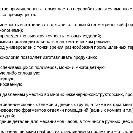
тво промышленных термопластов перерабатываются именно с е
асса преимуществ:
можность изготавливать детали со сложной геометрической фор
нологиями);
прецедентно высокая точность готовых изделий;
омная производительность в автоматическом режиме;
од универсален с точки зрения разнообразия промышленных те
ехнология позволяет изготавливать продукцию:
вспенивающихся полимеров, моно- и многоцветную;
ую либо сплошную;
ридную;
ированную.
д давлением уместно во многих инженерно-конструкторских, пр
отовление оконных блоков и дверных групп, а также их фрагмент
изводство фрагментов отделки помещений (ванных комнат и т.п.)
атурой;
дание деталей для механизмов часов, в том числе ручных (вес к
те, очень широкий разброс изготавливаемой продукции – от доле