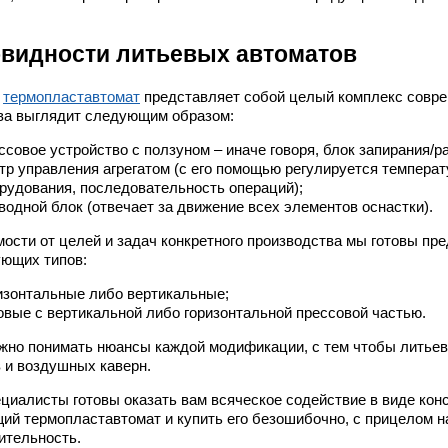
овидности литьевых автоматов
й
термопластавтомат
представляет собой целый комплекс совре
ва выглядит следующим образом:
ссовое устройство с ползуном – иначе говоря, блок запирания/
тр управления агрегатом (с его помощью регулируется температ
рудования, последовательность операций);
водной блок (отвечает за движение всех элементов оснастки).
мости от целей и задач конкретного производства мы готовы пр
ющих типов:
изонтальные либо вертикальные;
овые с вертикальной либо горизонтальной прессовой частью.
жно понимать нюансы каждой модификации, с тем чтобы литьев
 и воздушных каверн.
циалисты готовы оказать вам всяческое содействие в виде кон
ий термопластавтомат и купить его безошибочно, с прицелом н
ительность.