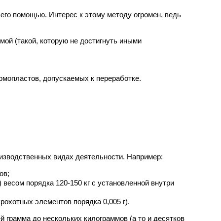
го помощью. Интерес к этому методу огромен, ведь
мой (такой, которую не достигнуть иными
рмопластов, допускаемых к переработке.
оизводственных видах деятельности. Например:
ов;
 весом порядка 120-150 кг с установленной внутри
рохотных элементов порядка 0,005 г).
й грамма до нескольких килограммов (а то и десятков