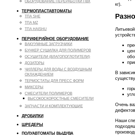
ОБОРУДОВАНИЕ ПЕРЕРАБОТКИ ПВХ
кг).
ТЕРМОПЛАСТАВТОМАТЫ
Разн
ТПА SHE
ТПА MZ
Литьево
ТПА HAISHU
устройст
ПЕРИФЕРИЙНОЕ ОБОРУДОВАНИЕ
ВАКУУМНЫЕ ЗАГРУЗЧИКИ
пре
БУНКЕР СУШИЛКА ДЛЯ ПОЛИМЕРОВ
цен
обо
ОСУШИТЕЛИ (ВЛАГОПОГЛОТИТЕЛИ)
при
ДОЗАТОРЫ
ЧИЛЛЕРЫ ДЛЯ ВОДЫ С ВОЗДУШНЫМ
В зависи
ОХЛАЖДЕНИЕМ
существу
ТЕРМОСТАТЫ ДЛЯ ПРЕСС ФОРМ
МИКСЕРЫ
гор
СМЕСИТЕЛИ ПОЛИМЕРОВ
угл
ВЫСОКОСКОРОСТНЫЕ СМЕСИТЕЛИ
Очень ва
ЗАПЧАСТИ И КОМПЛЕКТУЮЩИЕ
дефектов
ДРОБИЛКИ
Наши спе
ШРЕДЕРЫ
подходящ
производ
ПОЛУАВТОМАТЫ ВЫДУВА