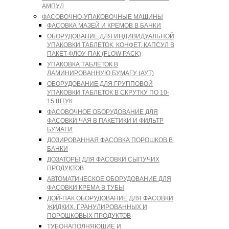
АМПУЛ
ФАСОВОЧНО-УПАКОВОЧНЫЕ МАШИНЫ
ФАСОВКА МАЗЕЙ И КРЕМОВ В БАНКИ
ОБОРУДОВАНИЕ ДЛЯ ИНДИВИДУАЛЬНОЙ
УПАКОВКИ ТАБЛЕТОК, КОНФЕТ, КАПСУЛ В
ПАКЕТ ФЛОУ-ПАК (FLOW PACK)
УПАКОВКА ТАБЛЕТОК В
ЛАМИНИРОВАННУЮ БУМАГУ (АУТ)
ОБОРУДОВАНИЕ ДЛЯ ГРУППОВОЙ
УПАКОВКИ ТАБЛЕТОК В СКРУТКУ ПО 10-
15 ШТУК
ФАСОВОЧНОЕ ОБОРУДОВАНИЕ ДЛЯ
ФАСОВКИ ЧАЯ В ПАКЕТИКИ И ФИЛЬТР
БУМАГИ
ДОЗИРОВАННАЯ ФАСОВКА ПОРОШКОВ В
БАНКИ
ДОЗАТОРЫ ДЛЯ ФАСОВКИ СЫПУЧИХ
ПРОДУКТОВ
АВТОМАТИЧЕСКОЕ ОБОРУДОВАНИЕ ДЛЯ
ФАСОВКИ КРЕМА В ТУБЫ
ДОЙ-ПАК ОБОРУДОВАНИЕ ДЛЯ ФАСОВКИ
ЖИДКИХ, ГРАНУЛИРОВАННЫХ И
ПОРОШКОВЫХ ПРОДУКТОВ
ТУБОНАПОЛНЯЮЩИЕ И