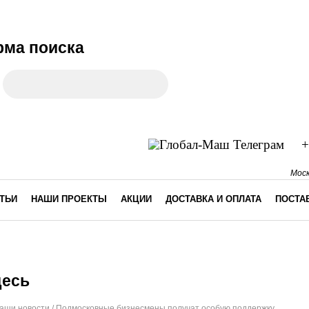
ма поиска
к
+
Моск
ТЬИ
НАШИ ПРОЕКТЫ
АКЦИИ
ДОСТАВКА И ОПЛАТА
ПОСТА
десь
аши новости
/
Подмосковные бизнесмены получат особую поддержку