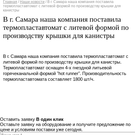
Главная
/
Наши новости
/
В г. Самара наша компания поставила
термопластавтомат с литевой формой по производству крышки для
Вы здесь
канистры
В г. Самара наша компания поставила
термопластавтомат с литевой формой по
производству крышки для канистры
В г. Самара наша компания поставила термопластавтомат с
литевой формой по производству крышки для канистры.
Термопластавтомат оснащен 4-х гнездной литьевой
горячеканальной формой "hot runner". Производительность
термопластавтомата составляет 1800 шт/ч.
Оставить заявку
В один клик
Оставьте заявку на оборудование и получите предложение по
цене и условиям поставки уже сегодня.
Ваше имя
*