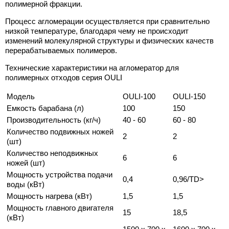
полимерной фракции.
Процесс агломерации осуществляется при сравнительно
низкой температуре, благодаря чему не происходит
изменений молекулярной структуры и физических качеств
перерабатываемых полимеров.
Технические характеристики на агломератор для
полимерных отходов серия OULI
Модель
OULI-100
OULI-150
Емкость барабана (л)
100
150
Производительность (кг/ч)
40 - 60
60 - 80
Количество подвижных ножей
2
2
(шт)
Количество неподвижных
6
6
ножей (шт)
Мощность устройства подачи
0,4
0,96/TD>
воды (кВт)
Мощность нагрева (кВт)
1,5
1,5
Мощность главного двигателя
15
18,5
(кВт)