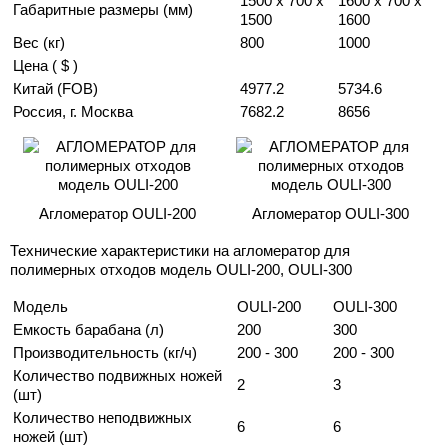
1500 x 700 x
1600 х 700 х
Габаритные размеры (мм)
1500
1600
Вес (кг)
800
1000
Цена ( $ )
Китай (FOB)
4977.2
5734.6
Россия, г. Москва
7682.2
8656
Агломератор OULI-200
Агломератор OULI-300
Технические характеристики на агломератор для
полимерных отходов модель OULI-200, OULI-300
Модель
OULI-200
OULI-300
Емкость барабана (л)
200
300
Производительность (кг/ч)
200 - 300
200 - 300
Количество подвижных ножей
2
3
(шт)
Количество неподвижных
6
6
ножей (шт)