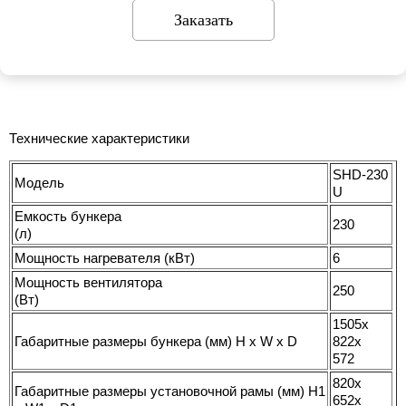
Заказать
Технические характеристики
SHD-230
Модель
U
Емкость бункера
230
(л)
Мощность нагревателя (кВт)
6
Мощность вентилятора
250
(Вт)
1505x
Габаритные размеры бункера (мм) H x W x D
822x
572
820x
Габаритные размеры установочной рамы (мм) H1
652x