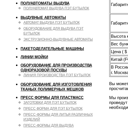
ПОЛУАВТОМАТЫ ВЫДУВА
Габарит
ПОЛУАВТОМАТ ВЫДУВА ПЭТ БУТЫЛОК
ВЫДУВНЫЕ АВТОМАТЫ
Габарит
АВТОМАТ ВЫДУВА ПЭТ БУТЫЛОК
ОБОРУДОВАНИЕ ДЛЯ ВЫДУВА ПЭТ
БУТЫЛОК
Высота к
ЭКСТРУЗИОННО-ВЫДУВНЫЕ АВТОМАТЫ
Вес бунк
ПАКЕТОДЕЛАТЕЛЬНЫЕ МАШИНЫ
Цена ( $ 
ЛИНИИ МОЙКИ
Китай (
ОБОРУДОВАНИЕ ДЛЯ ПРОИЗВОДСТВА
В Росси
ОДНОРАЗОВОЙ ПОСУДЫ
г. Москв
ЛИНИЯ ПРОИЗВОДСТВА ПЭТ БУТЫЛОК
Вы может
ОБОРУДОВАНИЕ ДЛЯ ИЗГОТОВЛЕНИЯ
просчита
ТКАНЫХ ПОЛИМЕРНЫХ МЕШКОВ
Мы произ
ПРЕСС ФОРМЫ ДЛЯ ПЛАСТМАСС
проведут
ЗАГОТОВКИ ДЛЯ ПЭТ БУТЫЛОК
необходи
ПРЕСС ФОРМА ДЛЯ ПЭТ БУТЫЛОК
ПРЕСС-ФОРМЫ ДЛЯ ЛИТЬЯ РАЗЛИЧНЫХ
ИЗДЕЛИЙ
ПРЕСС-ФОРМЫ ДЛЯ ВЫДУВА