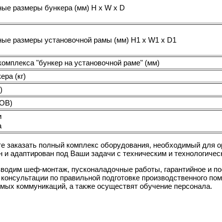
ные размеры бункера (мм) H x W x D
ные размеры установочной рамы (мм) H1 x W1 x D1
омплекса "бункер на установочной раме" (мм)
ера (кг)
)
FOB)
и
а
е заказать полный комплекс оборудования, необходимый для о
н и адаптирован под Ваши задачи с техническим и технологиче
водим шеф-монтаж, пусконаладочные работы, гарантийное и п
 консультации по правильной подготовке производственного по
мых коммуникаций, а также осуществят обучение персонала.