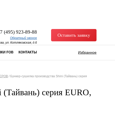
7 (495) 923-89-88
Оставить заявку
Обратный звонок
ва, ул. Котляковская, д.6
ВКИ FOB
КОНТАКТЫ
Избранное
ЕРОВ
/
Бункер-сушилка производства Shini (Тайвань) cерия
i (Тайвань) cерия EURO,