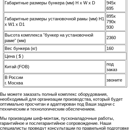
Габаритные размеры бункера (мм) H x W x D
945x
695
895x
Габаритные размеры установочной рамы (мм) H1
790x
x W1 x D1
930
Высота комплекса "бункер на установочной
2360
раме" (мм)
Вес бункера (кг)
160
Цена ( $ )
под
Китай (FOB)
заказ
В России
звоните
г. Москва
Вы можете заказать полный комплекс оборудования,
необходимый для организации производства, который будет
оптимально просчитан и адаптирован под Ваши задачи с
техническим и технологическим обеспечением.
Мы производим шеф-монтаж, пусконаладочные работы,
гарантийное и послегарантийное сопровождение. Наши
специалисты проведут консультации по правильной подготовке