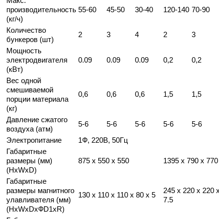
Макс.
производительность
55-60
45-50
30-40
120-140
70-90
(кг/ч)
Количество
2
3
4
2
3
бункеров (шт)
Мощность
электродвигателя
0.09
0.09
0.09
0,2
0,2
(кВт)
Вес одной
смешиваемой
0,6
0,6
0,6
1,5
1,5
порции материала
(кг)
Давление сжатого
5-6
5-6
5-6
5-6
5-6
воздуха (атм)
Электропитание
1Ф, 220В, 50Гц
Габаритные
размеры (мм)
875 x 550 x 550
1395 x 790 x 770
(HxWxD)
Габаритные
размеры магнитного
245 x 220 x 220 
130 x 110 x 110 x 80 x 5
улавливателя (мм)
7.5
(HxWxDxФD1xR)