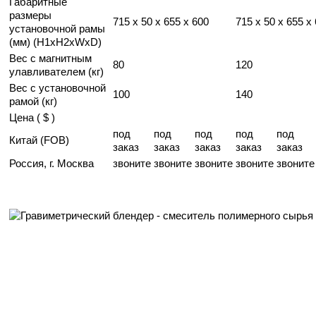
Габаритные
размеры
715 x 50 x 655 x 600
715 x 50 x 655 x
установочной рамы
(мм) (H1xH2xWxD)
Вес с магнитным
80
120
улавливателем (кг)
Вес с установочной
100
140
рамой (кг)
Цена ( $ )
под
под
под
под
под
Китай (FOB)
заказ
заказ
заказ
заказ
заказ
Россия, г. Москва
звоните
звоните
звоните
звоните
звоните