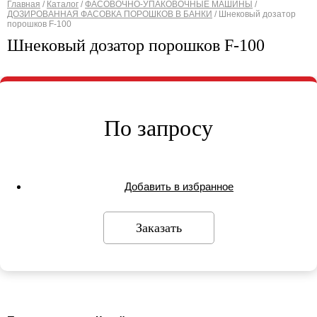
Главная
/
Каталог
/
ФАСОВОЧНО-УПАКОВОЧНЫЕ МАШИНЫ
/
ДОЗИРОВАННАЯ ФАСОВКА ПОРОШКОВ В БАНКИ
/
Шнековый дозатор
Вы здесь
порошков F-100
Шнековый дозатор порошков F-100
По запросу
Добавить в избранное
Заказать