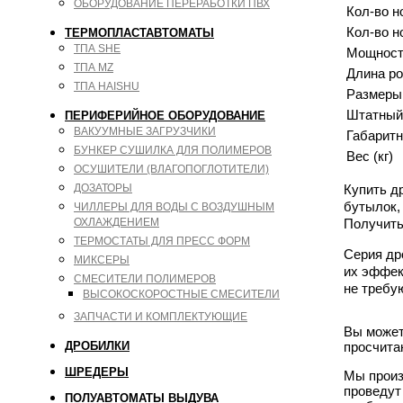
ОБОРУДОВАНИЕ ПЕРЕРАБОТКИ ПВХ
Кол-во н
Кол-во н
ТЕРМОПЛАСТАВТОМАТЫ
ТПА SHE
Мощност
ТПА MZ
Длина ро
ТПА HAISHU
Размеры
Штатный 
ПЕРИФЕРИЙНОЕ ОБОРУДОВАНИЕ
ВАКУУМНЫЕ ЗАГРУЗЧИКИ
Габаритн
БУНКЕР СУШИЛКА ДЛЯ ПОЛИМЕРОВ
Вес (кг)
ОСУШИТЕЛИ (ВЛАГОПОГЛОТИТЕЛИ)
Купить д
ДОЗАТОРЫ
бутылок,
ЧИЛЛЕРЫ ДЛЯ ВОДЫ С ВОЗДУШНЫМ
Получить
ОХЛАЖДЕНИЕМ
ТЕРМОСТАТЫ ДЛЯ ПРЕСС ФОРМ
Серия др
МИКСЕРЫ
их эффек
СМЕСИТЕЛИ ПОЛИМЕРОВ
не требу
ВЫСОКОСКОРОСТНЫЕ СМЕСИТЕЛИ
ЗАПЧАСТИ И КОМПЛЕКТУЮЩИЕ
Вы может
просчита
ДРОБИЛКИ
ШРЕДЕРЫ
Мы произ
проведут
ПОЛУАВТОМАТЫ ВЫДУВА