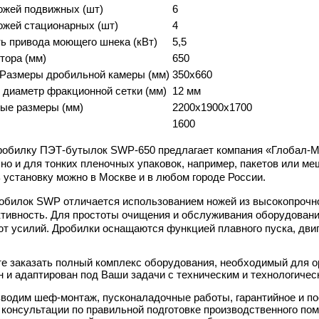
ожей подвижных (шт)
6
ожей стационарных (шт)
4
ь привода моющего шнека (кВт)
5,5
тора (мм)
650
Размеры дробильной камеры (мм)
350х660
диаметр фракционной сетки (мм)
12 мм
ые размеры (мм)
2200x1900x1700
1600
робилку ПЭТ-бутылок SWP-650 предлагает компания «Глобал-Ма
 но и для тонких пленочных упаковок, например, пакетов или ме
 установку можно в Москве и в любом городе России.
обилок SWP отличается использованием ножей из высокопрочно
тивность. Для простоты очищения и обслуживания оборудовани
ют усилий. Дробилки оснащаются функцией плавного пуска, двиг
е заказать полный комплекс оборудования, необходимый для о
н и адаптирован под Ваши задачи с техническим и технологиче
водим шеф-монтаж, пусконаладочные работы, гарантийное и п
 консультации по правильной подготовке производственного по