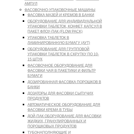
АМПУЛ
ФАСОВОЧНО-УПАКОВОЧНЫЕ МАШИНЫ
ФАСОВКА МАЗЕЙ И КРЕМОВ В БАНКИ
ОБОРУДОВАНИЕ ДЛЯ ИНДИВИДУАЛЬНОЙ
УПАКОВКИ ТАБЛЕТОК, КОНФЕТ, КАПСУЛ В
ПАКЕТ ФЛОУ-ПАК (FLOW PACK)
УПАКОВКА ТАБЛЕТОК В
ЛАМИНИРОВАННУЮ БУМАГУ (АУТ)
ОБОРУДОВАНИЕ ДЛЯ ГРУППОВОЙ
УПАКОВКИ ТАБЛЕТОК В СКРУТКУ ПО 10-
15 ШТУК
ФАСОВОЧНОЕ ОБОРУДОВАНИЕ ДЛЯ
ФАСОВКИ ЧАЯ В ПАКЕТИКИ И ФИЛЬТР
БУМАГИ
ДОЗИРОВАННАЯ ФАСОВКА ПОРОШКОВ В
БАНКИ
ДОЗАТОРЫ ДЛЯ ФАСОВКИ СЫПУЧИХ
ПРОДУКТОВ
АВТОМАТИЧЕСКОЕ ОБОРУДОВАНИЕ ДЛЯ
ФАСОВКИ КРЕМА В ТУБЫ
ДОЙ-ПАК ОБОРУДОВАНИЕ ДЛЯ ФАСОВКИ
ЖИДКИХ, ГРАНУЛИРОВАННЫХ И
ПОРОШКОВЫХ ПРОДУКТОВ
ТУБОНАПОЛНЯЮЩИЕ И