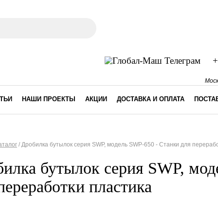
ма поиска
+
Моск
ТЬИ
НАШИ ПРОЕКТЫ
АКЦИИ
ДОСТАВКА И ОПЛАТА
ПОСТА
аталог
/
Дробилка бутылок серия SWP, модель SWP-650 - Станки для перераб
десь
илка бутылок серия SWP, мод
переработки пластика