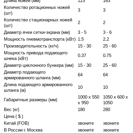
Длина ножей (мм)
123
163
Количество ротационных ножей
3
3
(шт)
Количество стационарных ножей
2
2
(шт)
Диаметр ячеи сетки-экрана (мм)
3 - 5
3 - 6
Мощность пневмотранспорта (кВт)
1.5
2.2
Производительность (кг/ч)
15 - 30
25 - 60
Мощность привода подающего
0.37
0.75
шнека (кВт)
Диаметр циклонного бункера (мм)
15 - 30
25 - 60
Диаметр подающего
64
64
армированного шланга (мм)
Длина подающего армированного
10
10
шланга (м)
1000 x 550
1050 x 600 x
Габаритные размеры (мм)
x 950
1050
Вес (кг)
180
280
Цена ( $ )
Китай (FOB)
звоните
звоните
В России г. Москва
звоните
звоните