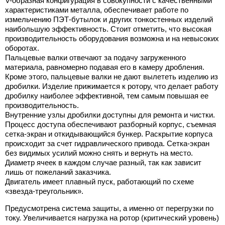
V-образная конфигурация в совокупности с качественными
характеристиками металла, обеспечивает работе по
измельчению ПЭТ-бутылок и других тонкостенных изделий
наибольшую эффективность. Стоит отметить, что высокая
производительность оборудования возможна и на невысоких
оборотах.
Пальцевые валки отвечают за подачу загруженного
материала, равномерно подавая его в камеру дробления.
Кроме этого, пальцевые валки не дают вылететь изделию из
дробилки. Изделие прижимается к ротору, что делает работу
дробилку наиболее эффективной, тем самым повышая ее
производительность.
Внутренние узлы дробилки доступны для ремонта и чистки.
Процесс доступа обеспечивают разборный корпус, съемная
сетка-экран и откидывающийся бункер. Раскрытие корпуса
происходит за счет гидравлического привода. Сетка-экран
без видимых усилий можно снять и вернуть на место.
Диаметр ячеек в каждом случае разный, так как зависит
лишь от пожеланий заказчика.
Двигатель имеет плавный пуск, работающий по схеме
«звезда-треугольник».
Предусмотрена система защиты, а именно от перегрузки по
току. Увеличивается нагрузка на ротор (критический уровень)