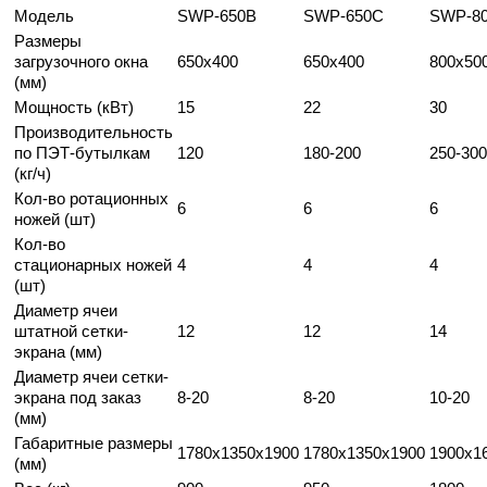
Модель
SWP-650B
SWP-650C
SWP-8
Размеры
загрузочного окна
650x400
650x400
800x50
(мм)
Мощность (кВт)
15
22
30
Производительность
по ПЭТ-бутылкам
120
180-200
250-300
(кг/ч)
Кол-во ротационных
6
6
6
ножей (шт)
Кол-во
стационарных ножей
4
4
4
(шт)
Диаметр ячеи
штатной сетки-
12
12
14
экрана (мм)
Диаметр ячеи сетки-
экрана под заказ
8-20
8-20
10-20
(мм)
Габаритные размеры
1780x1350x1900
1780x1350x1900
1900x1
(мм)