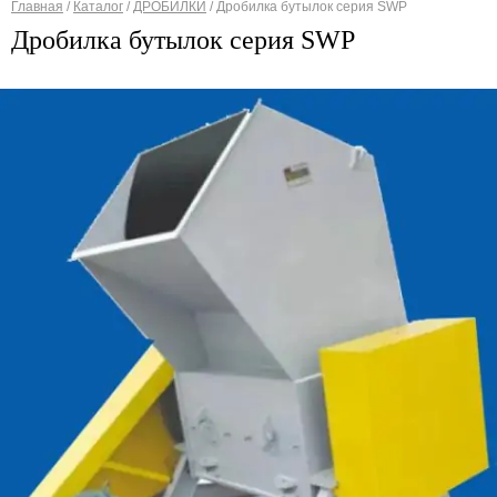
Главная
/
Каталог
/
ДРОБИЛКИ
/
Дробилка бутылок серия SWP
Вы здесь
Дробилка бутылок серия SWP