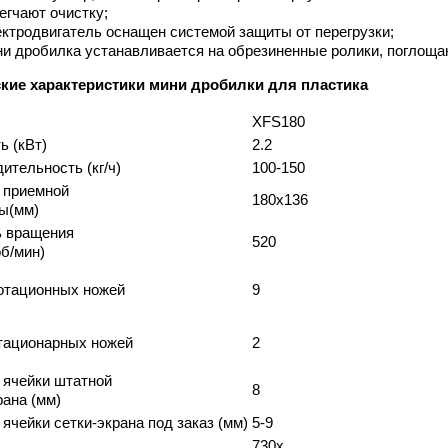
егчают очистку;
ктродвигатель оснащен системой защиты от перегрузки;
и дробилка устанавливается на обрезиненные ролики, поглоща
кие характеристики мини дробилки для пластика
XFS180
 (кВт)
2.2
ительность (кг/ч)
100-150
 приемной
180x136
ы(мм)
ь вращения
520
об/мин)
отационных ножей
9
тационарных ножей
2
 ячейки штатной
8
рана (мм)
ячейки сетки-экрана под заказ (мм)
5-9
730x