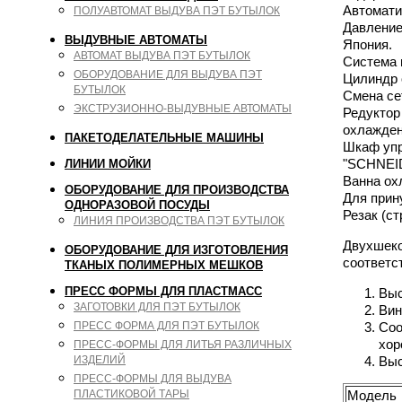
Автомати
ПОЛУАВТОМАТ ВЫДУВА ПЭТ БУТЫЛОК
Давление
ВЫДУВНЫЕ АВТОМАТЫ
Япония.
АВТОМАТ ВЫДУВА ПЭТ БУТЫЛОК
Система 
ОБОРУДОВАНИЕ ДЛЯ ВЫДУВА ПЭТ
Цилиндр 
БУТЫЛОК
Смена се
ЭКСТРУЗИОННО-ВЫДУВНЫЕ АВТОМАТЫ
Редуктор
охлажден
ПАКЕТОДЕЛАТЕЛЬНЫЕ МАШИНЫ
Шкаф упр
"SCHNEID
ЛИНИИ МОЙКИ
Ванна ох
ОБОРУДОВАНИЕ ДЛЯ ПРОИЗВОДСТВА
Для прин
ОДНОРАЗОВОЙ ПОСУДЫ
Резак (с
ЛИНИЯ ПРОИЗВОДСТВА ПЭТ БУТЫЛОК
Двухшеко
ОБОРУДОВАНИЕ ДЛЯ ИЗГОТОВЛЕНИЯ
соответс
ТКАНЫХ ПОЛИМЕРНЫХ МЕШКОВ
ПРЕСС ФОРМЫ ДЛЯ ПЛАСТМАСС
Выс
ЗАГОТОВКИ ДЛЯ ПЭТ БУТЫЛОК
Вин
ПРЕСС ФОРМА ДЛЯ ПЭТ БУТЫЛОК
Соо
хор
ПРЕСС-ФОРМЫ ДЛЯ ЛИТЬЯ РАЗЛИЧНЫХ
ИЗДЕЛИЙ
Выс
ПРЕСС-ФОРМЫ ДЛЯ ВЫДУВА
ПЛАСТИКОВОЙ ТАРЫ
Модель