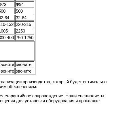
Ф73
Ф94
500
500
32-64
32-64
110-132
220-315
1005
2250
300-400
750-1250
звоните
звоните
звоните
звоните
рганизации производства, который будет оптимально
ским обеспечением.
ослегарантийное сопровождение. Наши специалисты
мещения для установки оборудования и прокладке