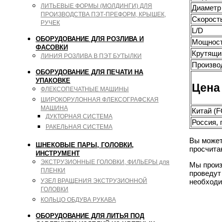
ЛИТЬЕВЫЕ ФОРМЫ (МОЛДИНГИ) ДЛЯ
Диаметр
ПРОИЗВОДСТВА ПЭТ-ПРЕФОРМ, КРЫШЕК,
Скорость
РУЧЕК
L/D
ОБОРУДОВАНИЕ ДЛЯ РОЗЛИВА И
Мощност
ФАСОВКИ
Крутящи
ЛИНИЯ РОЗЛИВА В ПЭТ БУТЫЛКИ
Производ
ОБОРУДОВАНИЕ ДЛЯ ПЕЧАТИ НА
УПАКОВКЕ
Цена 
ФЛЕКСОПЕЧАТНЫЕ МАШИНЫ
ШИРОКОРУЛОННАЯ ФЛЕКСОГРАФСКАЯ
МАШИНА
Китай (
ДУКТОРНАЯ СИСТЕМА
Россия, 
РАКЕЛЬНАЯ СИСТЕМА
Вы может
ШНЕКОВЫЕ ПАРЫ, ГОЛОВКИ,
просчита
ИНСТРУМЕНТ
ЭКСТРУЗИОННЫЕ ГОЛОВКИ, ФИЛЬЕРЫ для
Мы произ
ПЛЕНКИ
проведут
УЗЕЛ ВРАЩЕНИЯ ЭКСТРУЗИОННОЙ
необходи
ГОЛОВКИ
КОЛЬЦО ОБДУВА РУКАВА
ОБОРУДОВАНИЕ ДЛЯ ЛИТЬЯ ПОД