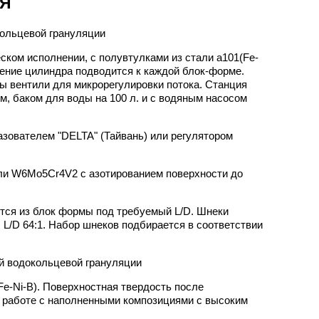
ИЯ
ком исполнении, с полувтулками из стали a101(Fe-
ение цилиндра подводится к каждой блок-форме.
ы вентили для микрорегулировки потока. Станция
, баком для воды на 100 л. и с водяным насосом
зователем "DELTA" (Тайвань) или регулятором
ли W6Mo5Cr4V2 с азотированием поверхности до
тся из блок формы под требуемый L/D. Шнеки
:1; L/D 64:1. Набор шнеков подбирается в соответствии
Fe-Ni-B). Поверхностная твердость после
и работе с наполненными композициями с высоким