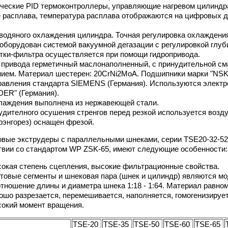
ческие PID термоконтроллеры, управляющие нагревом цилиндра 
 расплава, температура расплава отображаются на цифровых ди
водяного охлаждения цилиндра. Точная регулировка охлаждени
оборудован системой вакуумной дегазации с регулировкой глуб
тки-фильтра осуществляется при помощи гидропривода.
 привода герметичный маслонаполненный, с принудительной сма
ием. Материал шестерен: 20CrNi2MoA. Подшипники марки "NSK"
авления стандарта SIEMENS (Германия). Используются электр
ER" (Германия).
лаждения выполнена из нержавеющей стали.
удителного осушения стренгов перед резкой используется воз
трэнгорез) оснащен фрезой.
вые экструдеры с параллельными шнеками, серии TSE20-32-52-
твии со стандартом WP ZSK-65, имеют следующие особенности:
окая степень сцепления, высокие фильтрационные свойства.
товые сегменты и шнековая пара (шнек и цилиндр) являются 
тношение длины и диаметра шнека 1:18 - 1:64. Материал равн
ошо разрезается, перемешивается, наполняется, гомогенизирует
окий момент вращения.
TSE-20
TSE-35
TSE-50
TSE-60
TSE-65