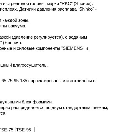
и стренговой головы, марки "RKC" (Япония).
сплеях. Датчики давления расплава "Shinko" -
я каждой зоны.
ины вакуума.
зкой (давление регулируется), с водяным
 (Япония).
онные и силовые компоненты "SIEMENS" и
душный влагоосушитель.
65-75-95-135 спроектированы и изготовлены в
модульными блок-формами.
омерно распределяется по двум стандартным шнекам,
ся.
TSE-75
TSE-95