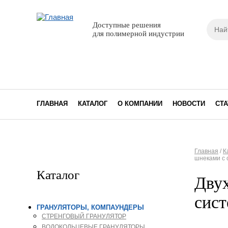
Поиск
Доступные решения
Фор
для полимерной индустрии
ГЛАВНАЯ
КАТАЛОГ
О КОМПАНИИ
НОВОСТИ
СТА
Главная
/
К
шнеками с 
Вы з
Каталог
Дву
сист
ГРАНУЛЯТОРЫ, КОМПАУНДЕРЫ
СТРЕНГОВЫЙ ГРАНУЛЯТОР
ВОДОКОЛЬЦЕВЫЕ ГРАНУЛЯТОРЫ