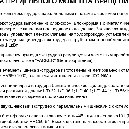
А ПРЕДЕЛЬНОГО МОМЕНТА ВРАЩЕН
экструдера выполнен из блок-форм. Блок-форма в биметалличес
лок-формы с каналами под водяное охлаждение. Водяное охлажд
воды управляют электроклапаны, на трубопроводах установлен
 охлаждения цилиндра экструдера с трубчатым теплообменником
ю 1,1кВт.
 вращения привода экструдера регулируется частотным преобра
 постоянного тока "PARKER" (Великобритания).
 элементы шнека экструдера изготовлены из легированной ста
и HV950-1000, вал шнека изготовлен из стали 40CrNiMo.
мы цилиндра экструдера биметаллические. Цилиндр составляе
я различной длины: L/D 22; L/D 36:1; L/D 40:1; L/D 44:1; L/D 56
батываемым сырьем и составом наполнения.
 блок-формы: основа - кованая сталь #45, втулка - сплав α101 (
кой обработки HRC60-64. Высокая степень износостойкости пр
ием стекловолокна, талька и пр.