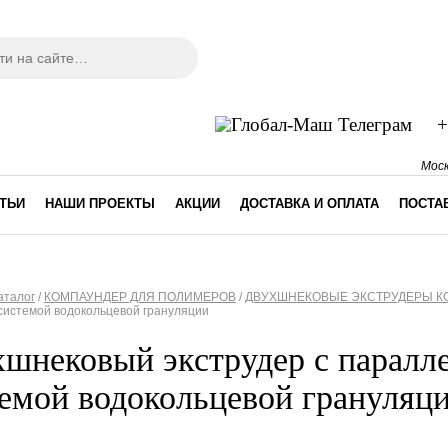
ма поиска
+
Моск
ТЬИ
НАШИ ПРОЕКТЫ
АКЦИИ
ДОСТАВКА И ОПЛАТА
ПОСТА
аталог
/
КОМПАУНДЕР ДЛЯ ПОЛИМЕРОВ
/
ДВУХШНЕКОВЫЕ ЭКСТРУДЕРЫ 
системой водокольцевой грануляции
десь
хшнековый экструдер с паралл
емой водокольцевой грануляц