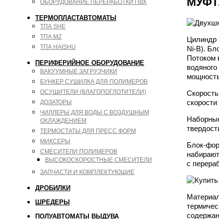
МУФТ
ОБОРУДОВАНИЕ ПЕРЕРАБОТКИ ПВХ
ТЕРМОПЛАСТАВТОМАТЫ
ТПА SHE
ТПА MZ
Цилиндр 
ТПА HAISHU
Ni-B). Б
Потоком 
ПЕРИФЕРИЙНОЕ ОБОРУДОВАНИЕ
водяного
ВАКУУМНЫЕ ЗАГРУЗЧИКИ
мощность
БУНКЕР СУШИЛКА ДЛЯ ПОЛИМЕРОВ
ОСУШИТЕЛИ (ВЛАГОПОГЛОТИТЕЛИ)
Скорость
скорости
ДОЗАТОРЫ
ЧИЛЛЕРЫ ДЛЯ ВОДЫ С ВОЗДУШНЫМ
Наборные
ОХЛАЖДЕНИЕМ
твердост
ТЕРМОСТАТЫ ДЛЯ ПРЕСС ФОРМ
МИКСЕРЫ
Блок-фор
СМЕСИТЕЛИ ПОЛИМЕРОВ
набираютс
ВЫСОКОСКОРОСТНЫЕ СМЕСИТЕЛИ
с перера
ЗАПЧАСТИ И КОМПЛЕКТУЮЩИЕ
ДРОБИЛКИ
Материал
ШРЕДЕРЫ
термичес
содержан
ПОЛУАВТОМАТЫ ВЫДУВА