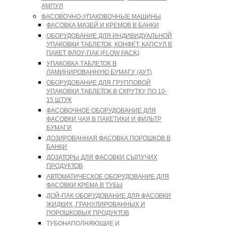
АМПУЛ
ФАСОВОЧНО-УПАКОВОЧНЫЕ МАШИНЫ
ФАСОВКА МАЗЕЙ И КРЕМОВ В БАНКИ
ОБОРУДОВАНИЕ ДЛЯ ИНДИВИДУАЛЬНОЙ
УПАКОВКИ ТАБЛЕТОК, КОНФЕТ, КАПСУЛ В
ПАКЕТ ФЛОУ-ПАК (FLOW PACK)
УПАКОВКА ТАБЛЕТОК В
ЛАМИНИРОВАННУЮ БУМАГУ (АУТ)
ОБОРУДОВАНИЕ ДЛЯ ГРУППОВОЙ
УПАКОВКИ ТАБЛЕТОК В СКРУТКУ ПО 10-
15 ШТУК
ФАСОВОЧНОЕ ОБОРУДОВАНИЕ ДЛЯ
ФАСОВКИ ЧАЯ В ПАКЕТИКИ И ФИЛЬТР
БУМАГИ
ДОЗИРОВАННАЯ ФАСОВКА ПОРОШКОВ В
БАНКИ
ДОЗАТОРЫ ДЛЯ ФАСОВКИ СЫПУЧИХ
ПРОДУКТОВ
АВТОМАТИЧЕСКОЕ ОБОРУДОВАНИЕ ДЛЯ
ФАСОВКИ КРЕМА В ТУБЫ
ДОЙ-ПАК ОБОРУДОВАНИЕ ДЛЯ ФАСОВКИ
ЖИДКИХ, ГРАНУЛИРОВАННЫХ И
ПОРОШКОВЫХ ПРОДУКТОВ
ТУБОНАПОЛНЯЮЩИЕ И