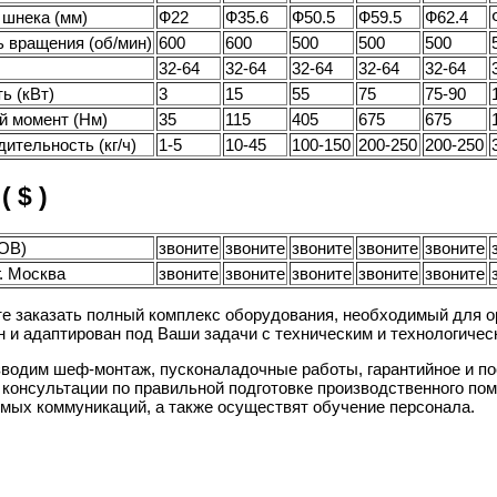
 шнека (мм)
Ф22
Ф35.6
Ф50.5
Ф59.5
Ф62.4
 вращения (об/мин)
600
600
500
500
500
32-64
32-64
32-64
32-64
32-64
ь (кВт)
3
15
55
75
75-90
й момент (Нм)
35
115
405
675
675
ительность (кг/ч)
1-5
10-45
100-150
200-250
200-250
( $ )
FOB)
звоните
звоните
звоните
звоните
звоните
г. Москва
звоните
звоните
звоните
звоните
звоните
е заказать полный комплекс оборудования, необходимый для о
н и адаптирован под Ваши задачи с техническим и технологиче
водим шеф-монтаж, пусконаладочные работы, гарантийное и п
 консультации по правильной подготовке производственного по
мых коммуникаций, а также осуществят обучение персонала.