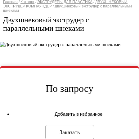
Главная
/
Каталог
/
ЭКСТРУДЕРЫ ДЛЯ ПЛАСТИКА
/
ДВУХШНЕКОВЫЙ
ЭКСТРУДЕР КОМПАУНДЕР
/
Двухшнековый экструдер с параллельными
Вы здесь
шнеками
Двухшнековый экструдер с
параллельными шнеками
По запросу
Добавить в избранное
Заказать