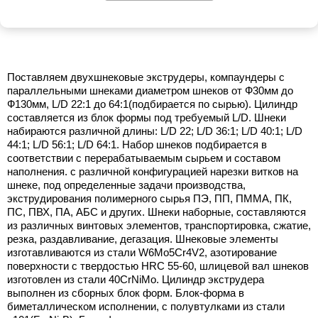
Поставляем двухшнековые экструдеры, компаундеры с
параллельными шнеками диаметром шнеков от Ф30мм до
Ф130мм, L/D 22:1 до 64:1(подбирается по сырью). Цилиндр
составляется из блок формы под требуемый L/D. Шнеки
набираются различной длины: L/D 22; L/D 36:1; L/D 40:1; L/D
44:1; L/D 56:1; L/D 64:1. Набор шнеков подбирается в
соответствии с перерабатываемым сырьем и составом
наполнения. с различной конфигурацией нарезки витков на
шнеке, под определенные задачи производства,
экструдирования полимерного сырья ПЭ, ПП, ПММА, ПК,
ПС, ПВХ, ПА, АБС и других. Шнеки наборные, составляются
из различных винтовых элементов, транспортировка, сжатие,
резка, раздавливание, дегазация. Шнековые элементы
изготавливаются из стали W6Mo5Cr4V2, азотирование
поверхности с твердостью HRC 55-60, шлицевой вал шнеков
изготовлен из стали 40CrNiMo. Цилиндр экструдера
выполнен из сборных блок форм. Блок-форма в
биметаллическом исполнении, с полувтулками из стали