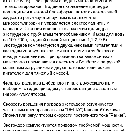
a101(Fe-Ni-B). Блок формы с водяными каналами для
термостатирования. Водяное охлаждение цилиндра
подводиться к каждой блок-форме, поток охлаждающей
жидкости регулируется ручным клапаном для
микрорегулировки и управляется электромагнитным
клапаном. Станция водяного охлаждения цилиндра
экструдера с трубчатым теплообменником, баком для воды
на 100-200л, водяной помпой мощностью 1,1-2,2кВт.
Экструдера комплектуются двухшнековыми питателями и
каскадными двухшнековыми питателями для бокового
вовода компонентов. При производства высоковязких
материалов применяются смесители Бенбери с загрузкой
ковшовым загрузчиком и двухшнековым коническим
питателем для тяжелый смесей.
Фильтры расплава шиберного типа, с двухсекционным
шибером, с гидроприводом , с гидростанцией с азотным
гидроаккумулятором.
Скорость вращения привода экструдера регулируется
частотным преобразователем "DELTA"(Тайвань)/Yaskawa
Япония или регулятором скорости постоянного тока "Parker".
Экструдер комплектуются приводом требуемой мощности,
редуктором с приводом вращения на два вала, с передачей