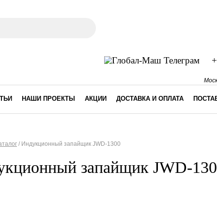
ма поиска
+
Моск
ТЬИ
НАШИ ПРОЕКТЫ
АКЦИИ
ДОСТАВКА И ОПЛАТА
ПОСТА
аталог
/
Индукционный запайщик JWD-1300
десь
укционный запайщик JWD-130