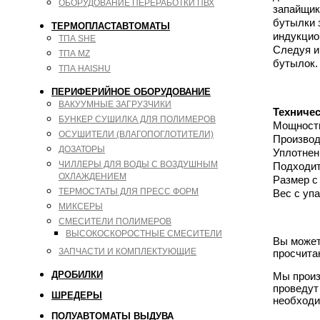
ОБОРУДОВАНИЕ ПЕРЕРАБОТКИ ПВХ
запайщик
бутылки 
ТЕРМОПЛАСТАВТОМАТЫ
индукцио
ТПА SHE
Следуя и
ТПА MZ
бутылок.
ТПА HAISHU
ПЕРИФЕРИЙНОЕ ОБОРУДОВАНИЕ
ВАКУУМНЫЕ ЗАГРУЗЧИКИ
Техниче
БУНКЕР СУШИЛКА ДЛЯ ПОЛИМЕРОВ
Мощность:
ОСУШИТЕЛИ (ВЛАГОПОГЛОТИТЕЛИ)
Производ
ДОЗАТОРЫ
Уплотнен
ЧИЛЛЕРЫ ДЛЯ ВОДЫ С ВОЗДУШНЫМ
Подходит
ОХЛАЖДЕНИЕМ
Размер с
ТЕРМОСТАТЫ ДЛЯ ПРЕСС ФОРМ
Вес с упа
МИКСЕРЫ
СМЕСИТЕЛИ ПОЛИМЕРОВ
ВЫСОКОСКОРОСТНЫЕ СМЕСИТЕЛИ
Вы может
ЗАПЧАСТИ И КОМПЛЕКТУЮЩИЕ
просчита
ДРОБИЛКИ
Мы произ
проведут
ШРЕДЕРЫ
необходи
ПОЛУАВТОМАТЫ ВЫДУВА