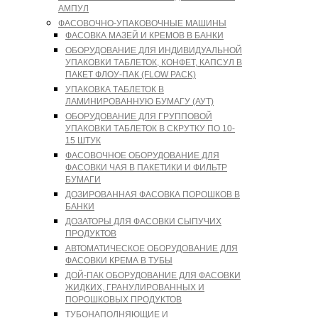
АМПУЛ
ФАСОВОЧНО-УПАКОВОЧНЫЕ МАШИНЫ
ФАСОВКА МАЗЕЙ И КРЕМОВ В БАНКИ
ОБОРУДОВАНИЕ ДЛЯ ИНДИВИДУАЛЬНОЙ
УПАКОВКИ ТАБЛЕТОК, КОНФЕТ, КАПСУЛ В
ПАКЕТ ФЛОУ-ПАК (FLOW PACK)
УПАКОВКА ТАБЛЕТОК В
ЛАМИНИРОВАННУЮ БУМАГУ (АУТ)
ОБОРУДОВАНИЕ ДЛЯ ГРУППОВОЙ
УПАКОВКИ ТАБЛЕТОК В СКРУТКУ ПО 10-
15 ШТУК
ФАСОВОЧНОЕ ОБОРУДОВАНИЕ ДЛЯ
ФАСОВКИ ЧАЯ В ПАКЕТИКИ И ФИЛЬТР
БУМАГИ
ДОЗИРОВАННАЯ ФАСОВКА ПОРОШКОВ В
БАНКИ
ДОЗАТОРЫ ДЛЯ ФАСОВКИ СЫПУЧИХ
ПРОДУКТОВ
АВТОМАТИЧЕСКОЕ ОБОРУДОВАНИЕ ДЛЯ
ФАСОВКИ КРЕМА В ТУБЫ
ДОЙ-ПАК ОБОРУДОВАНИЕ ДЛЯ ФАСОВКИ
ЖИДКИХ, ГРАНУЛИРОВАННЫХ И
ПОРОШКОВЫХ ПРОДУКТОВ
ТУБОНАПОЛНЯЮЩИЕ И