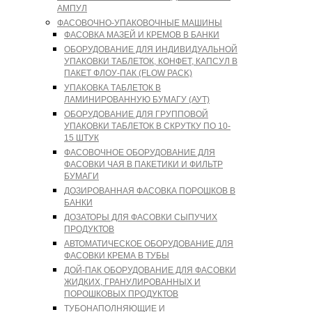
АМПУЛ
ФАСОВОЧНО-УПАКОВОЧНЫЕ МАШИНЫ
ФАСОВКА МАЗЕЙ И КРЕМОВ В БАНКИ
ОБОРУДОВАНИЕ ДЛЯ ИНДИВИДУАЛЬНОЙ
УПАКОВКИ ТАБЛЕТОК, КОНФЕТ, КАПСУЛ В
ПАКЕТ ФЛОУ-ПАК (FLOW PACK)
УПАКОВКА ТАБЛЕТОК В
ЛАМИНИРОВАННУЮ БУМАГУ (АУТ)
ОБОРУДОВАНИЕ ДЛЯ ГРУППОВОЙ
УПАКОВКИ ТАБЛЕТОК В СКРУТКУ ПО 10-
15 ШТУК
ФАСОВОЧНОЕ ОБОРУДОВАНИЕ ДЛЯ
ФАСОВКИ ЧАЯ В ПАКЕТИКИ И ФИЛЬТР
БУМАГИ
ДОЗИРОВАННАЯ ФАСОВКА ПОРОШКОВ В
БАНКИ
ДОЗАТОРЫ ДЛЯ ФАСОВКИ СЫПУЧИХ
ПРОДУКТОВ
АВТОМАТИЧЕСКОЕ ОБОРУДОВАНИЕ ДЛЯ
ФАСОВКИ КРЕМА В ТУБЫ
ДОЙ-ПАК ОБОРУДОВАНИЕ ДЛЯ ФАСОВКИ
ЖИДКИХ, ГРАНУЛИРОВАННЫХ И
ПОРОШКОВЫХ ПРОДУКТОВ
ТУБОНАПОЛНЯЮЩИЕ И