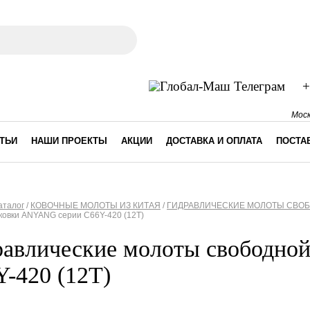
ма поиска
+
Моск
ТЬИ
НАШИ ПРОЕКТЫ
АКЦИИ
ДОСТАВКА И ОПЛАТА
ПОСТА
аталог
/
КОВОЧНЫЕ МОЛОТЫ ИЗ КИТАЯ
/
ГИДРАВЛИЧЕСКИЕ МОЛОТЫ СВОБ
ковки ANYANG серии C66Y-420 (12T)
десь
равлические молоты свободно
-420 (12T)