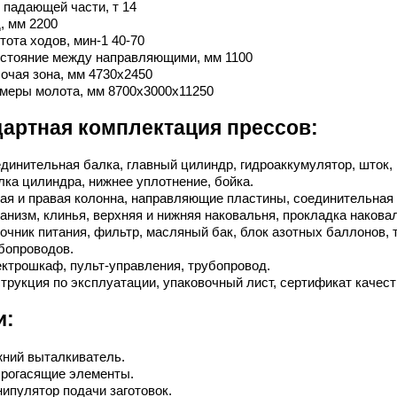
 падающей части, т 14
, мм 2200
тота ходов, мин-1 40-70
стояние между направляющими, мм 1100
очая зона, мм 4730х2450
меры молота, мм 8700х3000х11250
артная комплектация прессов:
динительная балка, главный цилиндр, гидроаккумулятор, шток,
лка цилиндра, нижнее уплотнение, бойка.
ая и правая колонна, направляющие пластины, соединительная
анизм, клинья, верхняя и нижняя наковальня, прокладка наковал
очник питания, фильтр, масляный бак, блок азотных баллонов,
бопроводов.
ктрошкаф, пульт-управления, трубопровод.
трукция по эксплуатации, упаковочный лист, сертификат качест
и:
ний выталкиватель.
рогасящие элементы.
ипулятор подачи заготовок.