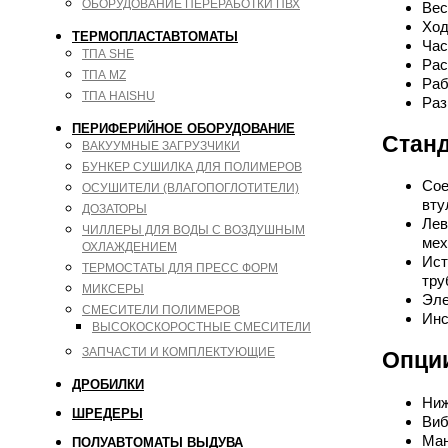
ОБОРУДОВАНИЕ ПЕРЕРАБОТКИ ПВХ
Вес
Ход
ТЕРМОПЛАСТАВТОМАТЫ
Час
ТПА SHE
Рас
ТПА MZ
Раб
ТПА HAISHU
Раз
ПЕРИФЕРИЙНОЕ ОБОРУДОВАНИЕ
Станд
ВАКУУМНЫЕ ЗАГРУЗЧИКИ
БУНКЕР СУШИЛКА ДЛЯ ПОЛИМЕРОВ
Сое
ОСУШИТЕЛИ (ВЛАГОПОГЛОТИТЕЛИ)
вту
ДОЗАТОРЫ
Лев
ЧИЛЛЕРЫ ДЛЯ ВОДЫ С ВОЗДУШНЫМ
мех
ОХЛАЖДЕНИЕМ
Ист
ТЕРМОСТАТЫ ДЛЯ ПРЕСС ФОРМ
тру
МИКСЕРЫ
Эле
СМЕСИТЕЛИ ПОЛИМЕРОВ
Инс
ВЫСОКОСКОРОСТНЫЕ СМЕСИТЕЛИ
ЗАПЧАСТИ И КОМПЛЕКТУЮЩИЕ
Опци
ДРОБИЛКИ
Ниж
ШРЕДЕРЫ
Виб
Ман
ПОЛУАВТОМАТЫ ВЫДУВА