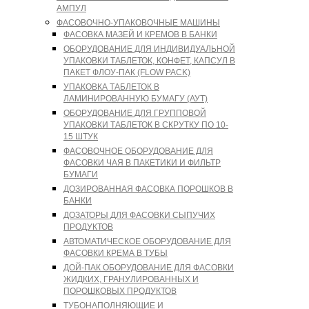
АМПУЛ
ФАСОВОЧНО-УПАКОВОЧНЫЕ МАШИНЫ
ФАСОВКА МАЗЕЙ И КРЕМОВ В БАНКИ
ОБОРУДОВАНИЕ ДЛЯ ИНДИВИДУАЛЬНОЙ
УПАКОВКИ ТАБЛЕТОК, КОНФЕТ, КАПСУЛ В
ПАКЕТ ФЛОУ-ПАК (FLOW PACK)
УПАКОВКА ТАБЛЕТОК В
ЛАМИНИРОВАННУЮ БУМАГУ (АУТ)
ОБОРУДОВАНИЕ ДЛЯ ГРУППОВОЙ
УПАКОВКИ ТАБЛЕТОК В СКРУТКУ ПО 10-
15 ШТУК
ФАСОВОЧНОЕ ОБОРУДОВАНИЕ ДЛЯ
ФАСОВКИ ЧАЯ В ПАКЕТИКИ И ФИЛЬТР
БУМАГИ
ДОЗИРОВАННАЯ ФАСОВКА ПОРОШКОВ В
БАНКИ
ДОЗАТОРЫ ДЛЯ ФАСОВКИ СЫПУЧИХ
ПРОДУКТОВ
АВТОМАТИЧЕСКОЕ ОБОРУДОВАНИЕ ДЛЯ
ФАСОВКИ КРЕМА В ТУБЫ
ДОЙ-ПАК ОБОРУДОВАНИЕ ДЛЯ ФАСОВКИ
ЖИДКИХ, ГРАНУЛИРОВАННЫХ И
ПОРОШКОВЫХ ПРОДУКТОВ
ТУБОНАПОЛНЯЮЩИЕ И