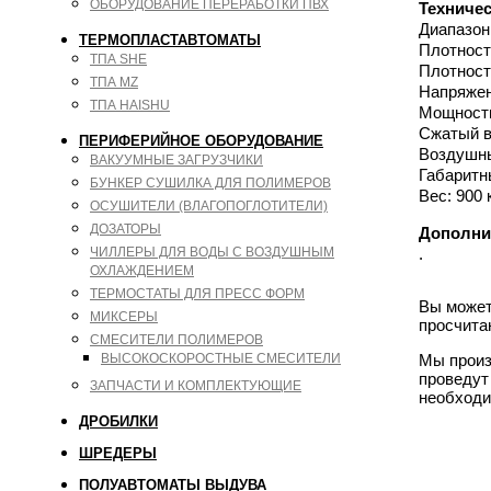
ОБОРУДОВАНИЕ ПЕРЕРАБОТКИ ПВХ
Техниче
Диапазон
ТЕРМОПЛАСТАВТОМАТЫ
Плотност
ТПА SHE
Плотность
ТПА MZ
Напряжен
ТПА HAISHU
Мощность
Сжатый в
ПЕРИФЕРИЙНОЕ ОБОРУДОВАНИЕ
Воздушны
ВАКУУМНЫЕ ЗАГРУЗЧИКИ
Габаритн
БУНКЕР СУШИЛКА ДЛЯ ПОЛИМЕРОВ
Вес: 900 
ОСУШИТЕЛИ (ВЛАГОПОГЛОТИТЕЛИ)
ДОЗАТОРЫ
Дополни
.
ЧИЛЛЕРЫ ДЛЯ ВОДЫ С ВОЗДУШНЫМ
ОХЛАЖДЕНИЕМ
ТЕРМОСТАТЫ ДЛЯ ПРЕСС ФОРМ
Вы может
МИКСЕРЫ
просчита
СМЕСИТЕЛИ ПОЛИМЕРОВ
Мы произ
ВЫСОКОСКОРОСТНЫЕ СМЕСИТЕЛИ
проведут
ЗАПЧАСТИ И КОМПЛЕКТУЮЩИЕ
необходи
ДРОБИЛКИ
ШРЕДЕРЫ
ПОЛУАВТОМАТЫ ВЫДУВА