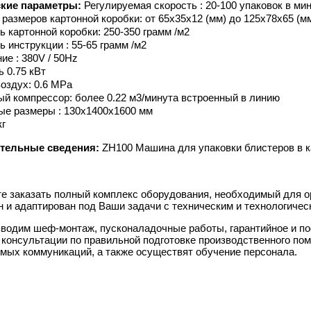
ские параметры:
Регулируемая скорость : 20-100 упаковок в ми
 размеров картонной коробки: от 65x35х12 (мм) до 125x78x65 (м
ь картонной коробки: 250-350 грамм /м2
 инструкции : 55-65 грамм /м2
ие : 380V / 50Hz
 0.75 кВт
оздух: 0.6 MPa
й компрессор: более 0.22 м3/минута встроенный в линию
ые размеры : 130x1400x1600 мм
кг
тельные сведения:
ZH100 Машина для упаковки блистеров в к
е заказать полный комплекс оборудования, необходимый для о
н и адаптирован под Ваши задачи с техническим и технологиче
водим шеф-монтаж, пусконаладочные работы, гарантийное и п
 консультации по правильной подготовке производственного по
мых коммуникаций, а также осуществят обучение персонала.