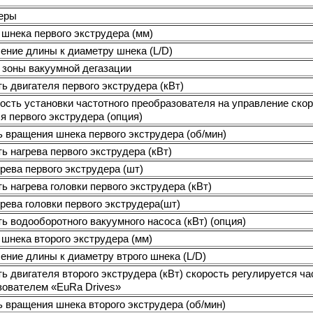
еры
шнека первого экструдера (мм)
ение длины к диаметру шнека (L/D)
 зоны вакуумной дегазации
 двигателя первого экструдера (кВт)
ость установки частотного преобразователя на управление ско
я первого экструдера (опция)
 вращения шнека первого экструдера (об/мин)
 нагрева первого экструдера (кВт)
рева первого экструдера (шт)
 нагрева головки первого экструдера (кВт)
рева головки первого экструдера(шт)
 водооборотного вакуумного насоса (кВт) (опция)
шнека второго экструдера (мм)
ние длины к диаметру втрого шнека (L/D)
 двигателя второго экструдера (кВт) скорость регулируется ч
зователем «EuRa Drives»
 вращения шнека второго экструдера (об/мин)