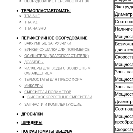
ОБОРУДОВАНИЕ ПЕРЕРАБОТКИ ПВХ
Экструд
ТЕРМОПЛАСТАВТОМАТЫ
Диаметр 
ТПА SHE
Соотнош
ТПА MZ
Наличие
ТПА HAISHU
Мощность
ПЕРИФЕРИЙНОЕ ОБОРУДОВАНИЕ
Возможн
ВАКУУМНЫЕ ЗАГРУЗЧИКИ
двигател
БУНКЕР СУШИЛКА ДЛЯ ПОЛИМЕРОВ
ОСУШИТЕЛИ (ВЛАГОПОГЛОТИТЕЛИ)
Скорость
ДОЗАТОРЫ
Мощность
ЧИЛЛЕРЫ ДЛЯ ВОДЫ С ВОЗДУШНЫМ
Зоны наг
ОХЛАЖДЕНИЕМ
Мощность
ТЕРМОСТАТЫ ДЛЯ ПРЕСС ФОРМ
МИКСЕРЫ
Зоны наг
СМЕСИТЕЛИ ПОЛИМЕРОВ
Мощность
ВЫСОКОСКОРОСТНЫЕ СМЕСИТЕЛИ
Диаметр 
ЗАПЧАСТИ И КОМПЛЕКТУЮЩИЕ
Соотноше
ДРОБИЛКИ
Мощность
преобра
ШРЕДЕРЫ
Скорость
ПОЛУАВТОМАТЫ ВЫДУВА