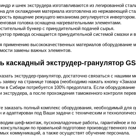
индр и шнек экструдера изготавливаются из легированной стал
на для охлаждения материала изготовлена из нержавеющей ста
рость вращение режущего механизма регулируется инвертором.
енговая головка оснащена нагревательными элементами.
стительный бункер с принудительной подачей сырья.
уктор привода оснащается принудительной системой смазки и
я применению высококачественных материалов оборудование м
мости замены важных элементов.
ь каскадный экструдер-гранулятор GS
казать экструдер-гранулятор, достаточно связаться с нашими м
ь заявку на странице товара (необходимо нажать кнопку «Заказа
ли в Сибири потребуется 100% предоплата. Если оборудование 
и экструдера, а после прохождения таможенного контроля пере
е заказать полный комплекс оборудования, необходимый для о
н и адаптирован под Ваши задачи с техническим и технологиче
водим шеф-монтаж, пусконаладочные работы, гарантийное и п
 консультации по правильной подготовке производственного по
мых коммуникаций, а также осуществят обучение персонала.