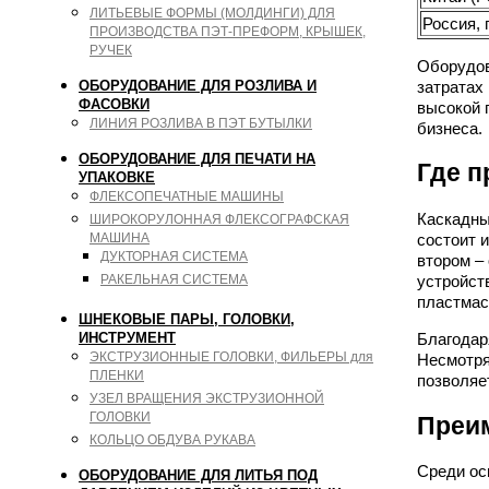
ЛИТЬЕВЫЕ ФОРМЫ (МОЛДИНГИ) ДЛЯ
Россия, 
ПРОИЗВОДСТВА ПЭТ-ПРЕФОРМ, КРЫШЕК,
РУЧЕК
Оборудов
затратах
ОБОРУДОВАНИЕ ДЛЯ РОЗЛИВА И
ФАСОВКИ
высокой 
ЛИНИЯ РОЗЛИВА В ПЭТ БУТЫЛКИ
бизнеса.
ОБОРУДОВАНИЕ ДЛЯ ПЕЧАТИ НА
Где п
УПАКОВКЕ
ФЛЕКСОПЕЧАТНЫЕ МАШИНЫ
Каскадны
ШИРОКОРУЛОННАЯ ФЛЕКСОГРАФСКАЯ
МАШИНА
состоит 
ДУКТОРНАЯ СИСТЕМА
втором –
РАКЕЛЬНАЯ СИСТЕМА
устройст
пластмас
ШНЕКОВЫЕ ПАРЫ, ГОЛОВКИ,
ИНСТРУМЕНТ
Благодар
ЭКСТРУЗИОННЫЕ ГОЛОВКИ, ФИЛЬЕРЫ для
Несмотря
ПЛЕНКИ
позволяе
УЗЕЛ ВРАЩЕНИЯ ЭКСТРУЗИОННОЙ
ГОЛОВКИ
Преи
КОЛЬЦО ОБДУВА РУКАВА
Среди ос
ОБОРУДОВАНИЕ ДЛЯ ЛИТЬЯ ПОД