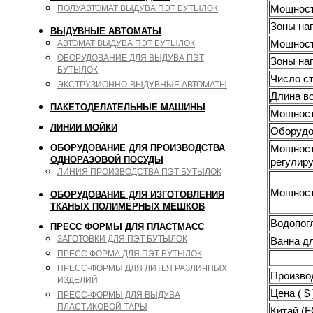
Мощность
ПОЛУАВТОМАТ ВЫДУВА ПЭТ БУТЫЛОК
Зоны наг
ВЫДУВНЫЕ АВТОМАТЫ
Мощность
АВТОМАТ ВЫДУВА ПЭТ БУТЫЛОК
ОБОРУДОВАНИЕ ДЛЯ ВЫДУВА ПЭТ
Зоны наг
БУТЫЛОК
Число ст
ЭКСТРУЗИОННО-ВЫДУВНЫЕ АВТОМАТЫ
Длина во
ПАКЕТОДЕЛАТЕЛЬНЫЕ МАШИНЫ
Мощност
ЛИНИИ МОЙКИ
Оборудо
Мощность
ОБОРУДОВАНИЕ ДЛЯ ПРОИЗВОДСТВА
ОДНОРАЗОВОЙ ПОСУДЫ
регулир
ЛИНИЯ ПРОИЗВОДСТВА ПЭТ БУТЫЛОК
Мощност
ОБОРУДОВАНИЕ ДЛЯ ИЗГОТОВЛЕНИЯ
ТКАНЫХ ПОЛИМЕРНЫХ МЕШКОВ
Водопогл
ПРЕСС ФОРМЫ ДЛЯ ПЛАСТМАСС
ЗАГОТОВКИ ДЛЯ ПЭТ БУТЫЛОК
Ванна дл
ПРЕСС ФОРМА ДЛЯ ПЭТ БУТЫЛОК
ПРЕСС-ФОРМЫ ДЛЯ ЛИТЬЯ РАЗЛИЧНЫХ
Производ
ИЗДЕЛИЙ
Цена ( $
ПРЕСС-ФОРМЫ ДЛЯ ВЫДУВА
ПЛАСТИКОВОЙ ТАРЫ
Китай (