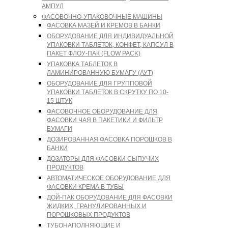
АМПУЛ
ФАСОВОЧНО-УПАКОВОЧНЫЕ МАШИНЫ
ФАСОВКА МАЗЕЙ И КРЕМОВ В БАНКИ
ОБОРУДОВАНИЕ ДЛЯ ИНДИВИДУАЛЬНОЙ
УПАКОВКИ ТАБЛЕТОК, КОНФЕТ, КАПСУЛ В
ПАКЕТ ФЛОУ-ПАК (FLOW PACK)
УПАКОВКА ТАБЛЕТОК В
ЛАМИНИРОВАННУЮ БУМАГУ (АУТ)
ОБОРУДОВАНИЕ ДЛЯ ГРУППОВОЙ
УПАКОВКИ ТАБЛЕТОК В СКРУТКУ ПО 10-
15 ШТУК
ФАСОВОЧНОЕ ОБОРУДОВАНИЕ ДЛЯ
ФАСОВКИ ЧАЯ В ПАКЕТИКИ И ФИЛЬТР
БУМАГИ
ДОЗИРОВАННАЯ ФАСОВКА ПОРОШКОВ В
БАНКИ
ДОЗАТОРЫ ДЛЯ ФАСОВКИ СЫПУЧИХ
ПРОДУКТОВ
АВТОМАТИЧЕСКОЕ ОБОРУДОВАНИЕ ДЛЯ
ФАСОВКИ КРЕМА В ТУБЫ
ДОЙ-ПАК ОБОРУДОВАНИЕ ДЛЯ ФАСОВКИ
ЖИДКИХ, ГРАНУЛИРОВАННЫХ И
ПОРОШКОВЫХ ПРОДУКТОВ
ТУБОНАПОЛНЯЮЩИЕ И