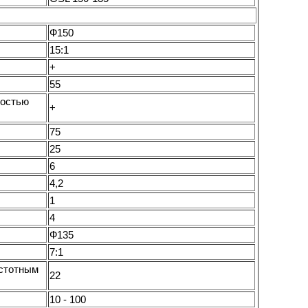
Ф150
15:1
+
55
ростью
+
75
25
6
4,2
1
4
Ф135
7:1
астотным
22
10 - 100