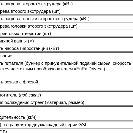
 нагрева второго экструдера (кВт)
рева второго экструдера (шт)
 нагрева головки второго экструдера (кВт)
рева головки второго экструдера (шт)
ренговых отверстий (шт)
дяной ванны (м)
ь насоса гидростанции (кВт)
вание
 питателя (бункер с принудительной подачей сырья, скорость
уется частотным преобразователем «EuRa Drives»)
ь резака с фрезой
отитель (
под заказ
)
я охлаждения стренг (материал, размер)
ительность (кг/ч)
 ) на гранулятор двухкаскадный серии GSL
FOB)