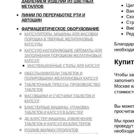
ДАВЛЕНИЕМ ИЗДЕЛИЙ ИЗ ЦВЕТНЫХ
Цил
МЕТАЛЛОВ
Ван
ЛИНИИ ПО ПЕРЕРАБОТКЕ РТИ И
Ско
АВТОШИН
Стр
Вме
ФАРМАЦЕВТИЧЕСКОЕ ОБОРУДОВАНИЕ
Ред
КАПСУЛЯТОРЫ. МАШИНЫ ДЛЯ ФАСОВКИ
ПОРОШКА В ТВЕРДЫЕ ЖЕЛАТИНОВЫЕ
Благодар
КАПСУЛЫ
необходи
КАПСУЛО-НАПОЛНЯЮЩИЕ АВТОМАТЫ ДЛЯ
ЗАПОЛНЕНИЯ ПОРОШКОМ ЖЕЛАТИНОВЫХ
Купит
КАПСУЛ
ИНСПЕКЦИОННЫЕ СТОЛЫ ДЛЯ КАПСУЛ
ОБЕСПЫЛИВАТЕЛИ ТАБЛЕТОК И
Чтобы за
ПОЛИРОВЩИКИ ЖЕЛАТИНОВЫХ КАПСУЛ
заполнит
ТАБЛЕТОЧНЫЕ ПРЕССЫ, ПРОИЗВОДСТВО
Москве и
ТАБЛЕТОК
стоимост
ФАСОВЩИКИ И СЧЕТЧИКИ ТАБЛЕТОК И
КАПСУЛ
Вы может
БЛИСТЕРНЫЕ МАШИНЫ, УПАКОВКА
просчита
ТАБЛЕТОК И КАПСУЛ В БЛИСТЕР
ДЕ-БЛИСТЕР МАШИНЫ. ИЗВЛЕЧЕНИЕ
Мы произ
ТАБЛЕТОК И КАПСУЛ ИЗ БЛИСТЕРОВ
проведут
РОЗЛИВ ЖИДКИХ ПРОДУКТОВ
необходи