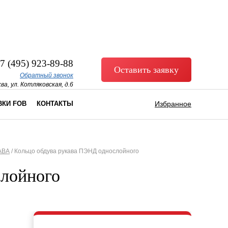
7 (495) 923-89-88
Оставить заявку
Обратный звонок
ва, ул. Котляковская, д.6
ВКИ FOB
КОНТАКТЫ
Избранное
АВА
/
Кольцо обдува рукава ПЭНД однослойного
слойного