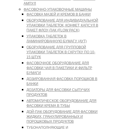
АМПУЛ
ФАСОВОЧНО-УПАКОВОЧНЫЕ МАШИНЫ
ФАСОВКА МАЗЕЙ И КРЕМОВ В БАНКИ
ОБОРУДОВАНИЕ ДЛЯ ИНДИВИДУАЛЬНОЙ
УПАКОВКИ ТАБЛЕТОК, КОНФЕТ, КАПСУЛ В
ПАКЕТ ФЛОУ-ПАК (FLOW PACK)
УПАКОВКА ТАБЛЕТОК В
ЛАМИНИРОВАННУЮ БУМАГУ (АУТ)
ОБОРУДОВАНИЕ ДЛЯ ГРУППОВОЙ
УПАКОВКИ ТАБЛЕТОК В СКРУТКУ ПО 10-
15 ШТУК
ФАСОВОЧНОЕ ОБОРУДОВАНИЕ ДЛЯ
ФАСОВКИ ЧАЯ В ПАКЕТИКИ И ФИЛЬТР
БУМАГИ
ДОЗИРОВАННАЯ ФАСОВКА ПОРОШКОВ В
БАНКИ
ДОЗАТОРЫ ДЛЯ ФАСОВКИ СЫПУЧИХ
ПРОДУКТОВ
АВТОМАТИЧЕСКОЕ ОБОРУДОВАНИЕ ДЛЯ
ФАСОВКИ КРЕМА В ТУБЫ
ДОЙ-ПАК ОБОРУДОВАНИЕ ДЛЯ ФАСОВКИ
ЖИДКИХ, ГРАНУЛИРОВАННЫХ И
ПОРОШКОВЫХ ПРОДУКТОВ
ТУБОНАПОЛНЯЮЩИЕ И