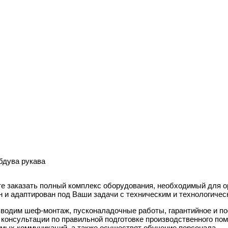
бдува рукава
е заказать полный комплекс оборудования, необходимый для о
н и адаптирован под Ваши задачи с техническим и технологиче
водим шеф-монтаж, пусконаладочные работы, гарантийное и п
 консультации по правильной подготовке производственного по
мых коммуникаций, а также осуществят обучение персонала.