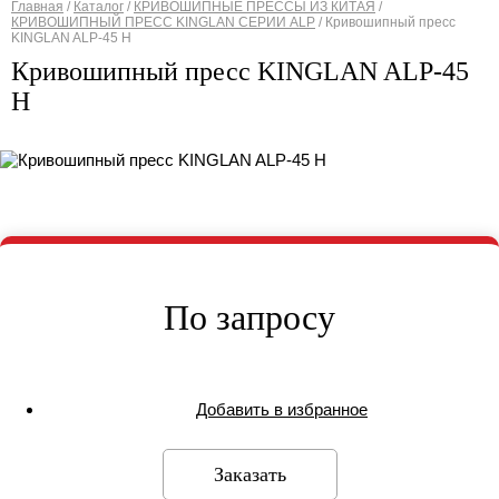
Главная
/
Каталог
/
КРИВОШИПНЫЕ ПРЕССЫ ИЗ КИТАЯ
/
КРИВОШИПНЫЙ ПРЕСС KINGLAN СЕРИИ ALP
/
Кривошипный пресс
Вы здесь
KINGLAN ALP-45 H
Кривошипный пресс KINGLAN ALP-45
H
По запросу
Добавить в избранное
Заказать