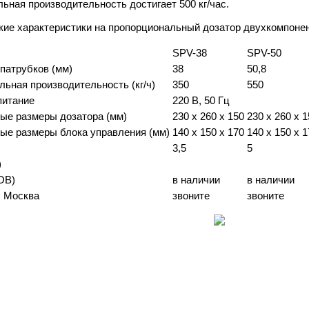
ьная производительность достигает 500 кг/час.
кие характеристики на пропорциональный дозатор двухкомпоне
SPV-38
SPV-50
патрубков (мм)
38
50,8
ьная производительность (кг/ч)
350
550
питание
220 В, 50 Гц
ые размеры дозатора (мм)
230 x 260 x 150
230 x 260 x 
ые размеры блока управления (мм)
140 x 150 x 170
140 x 150 x 
3,5
5
)
OB)
в наличии
в наличии
г. Москва
звоните
звоните