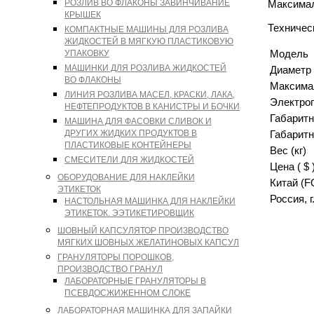
РОЗЛИВ ВО ФЛАКОНЫ ЗАВИНЧИВАНИЕ
Максимал
КРЫШЕК
Техничес
КОМПАКТНЫЕ МАШИНЫ ДЛЯ РОЗЛИВА
ЖИДКОСТЕЙ В МЯГКУЮ ПЛАСТИКОВУЮ
Модель
УПАКОВКУ
МАШИНКИ ДЛЯ РОЗЛИВА ЖИДКОСТЕЙ
Диаметр 
ВО ФЛАКОНЫ
Максимал
ЛИНИЯ РОЗЛИВА МАСЕЛ, КРАСКИ, ЛАКА,
Электро
НЕФТЕПРОДУКТОВ В КАНИСТРЫ И БОЧКИ
Габаритн
МАШИНА ДЛЯ ФАСОВКИ СЛИВОК И
ДРУГИХ ЖИДКИХ ПРОДУКТОВ В
Габаритн
ПЛАСТИКОВЫЕ КОНТЕЙНЕРЫ
Вес (кг)
СМЕСИТЕЛИ ДЛЯ ЖИДКОСТЕЙ
Цена ( $ 
ОБОРУДОВАНИЕ ДЛЯ НАКЛЕЙКИ
Китай (F
ЭТИКЕТОК
Россия, 
НАСТОЛЬНАЯ МАШИНКА ДЛЯ НАКЛЕЙКИ
ЭТИКЕТОК. ЭЭТИКЕТИРОВЩИК
ШОВНЫЙ КАПСУЛЯТОР ПРОИЗВОДСТВО
МЯГКИХ ШОВНЫХ ЖЕЛАТИНОВЫХ КАПСУЛ
ГРАНУЛЯТОРЫ ПОРОШКОВ,
ПРОИЗВОДСТВО ГРАНУЛ
ЛАБОРАТОРНЫЕ ГРАНУЛЯТОРЫ В
ПСЕВДОСЖИЖЕННОМ СЛОКЕ
ЛАБОРАТОРНАЯ МАШИНКА ДЛЯ ЗАПАЙКИ