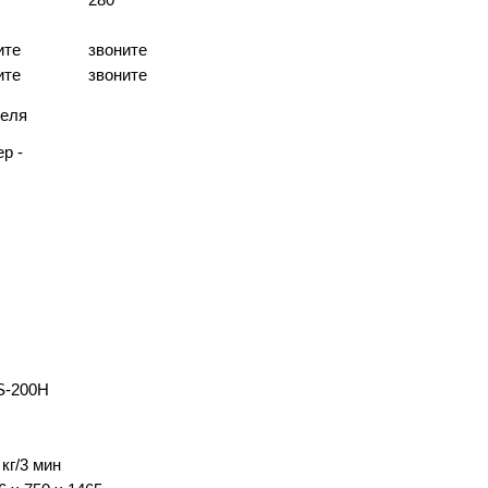
ите
звоните
ите
звоните
теля
S-200H
 кг/3 мин