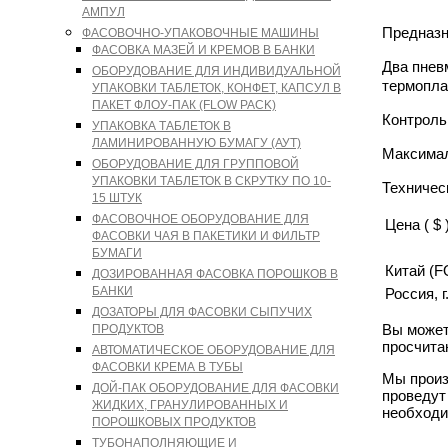
АМПУЛ
Предназн
ФАСОВОЧНО-УПАКОВОЧНЫЕ МАШИНЫ
ФАСОВКА МАЗЕЙ И КРЕМОВ В БАНКИ
Два пнев
ОБОРУДОВАНИЕ ДЛЯ ИНДИВИДУАЛЬНОЙ
термопла
УПАКОВКИ ТАБЛЕТОК, КОНФЕТ, КАПСУЛ В
ПАКЕТ ФЛОУ-ПАК (FLOW PACK)
Контроль
УПАКОВКА ТАБЛЕТОК В
ЛАМИНИРОВАННУЮ БУМАГУ (АУТ)
Максимал
ОБОРУДОВАНИЕ ДЛЯ ГРУППОВОЙ
УПАКОВКИ ТАБЛЕТОК В СКРУТКУ ПО 10-
Техничес
15 ШТУК
ФАСОВОЧНОЕ ОБОРУДОВАНИЕ ДЛЯ
Цена ( $ 
ФАСОВКИ ЧАЯ В ПАКЕТИКИ И ФИЛЬТР
БУМАГИ
Китай (F
ДОЗИРОВАННАЯ ФАСОВКА ПОРОШКОВ В
БАНКИ
Россия, 
ДОЗАТОРЫ ДЛЯ ФАСОВКИ СЫПУЧИХ
Вы может
ПРОДУКТОВ
просчита
АВТОМАТИЧЕСКОЕ ОБОРУДОВАНИЕ ДЛЯ
ФАСОВКИ КРЕМА В ТУБЫ
Мы произ
ДОЙ-ПАК ОБОРУДОВАНИЕ ДЛЯ ФАСОВКИ
проведут
ЖИДКИХ, ГРАНУЛИРОВАННЫХ И
необходи
ПОРОШКОВЫХ ПРОДУКТОВ
ТУБОНАПОЛНЯЮЩИЕ И