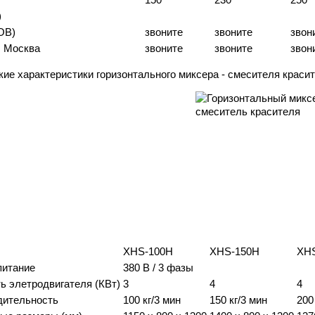
)
OB)
звоните
звоните
звон
г. Москва
звоните
звоните
звон
кие характеристики горизонтального миксера - смесителя краси
XHS-100H
XHS-150H
XH
питание
380 В / 3 фазы
 элетродвигателя (КВт)
3
4
4
дительность
100 кг/3 мин
150 кг/3 мин
200