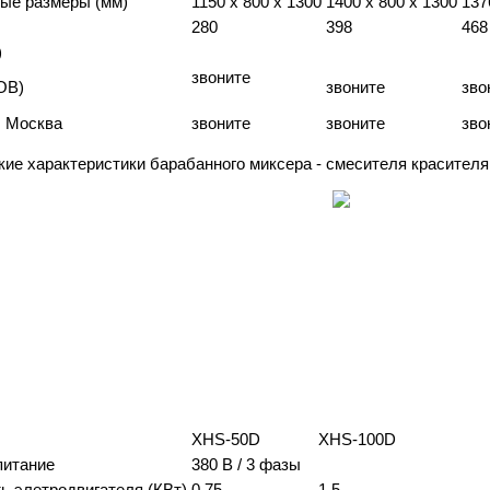
ые размеры (мм)
1150 x 800 x 1300
1400 x 800 x 1300
137
280
398
468
)
звоните
OB)
звоните
зво
г. Москва
звоните
звоните
зво
кие характеристики барабанного миксера - смесителя красителя
XHS-50D
XHS-100D
питание
380 В / 3 фазы
 элетродвигателя (КВт)
0.75
1.5