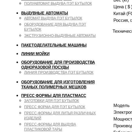
ПОЛУАВТОМАТ ВЫДУВА ПЭТ БУТЫЛОК
Цена ( $ 
Китай (F
ВЫДУВНЫЕ АВТОМАТЫ
АВТОМАТ ВЫДУВА ПЭТ БУТЫЛОК
Россия, 
ОБОРУДОВАНИЕ ДЛЯ ВЫДУВА ПЭТ
БУТЫЛОК
Техничес
ЭКСТРУЗИОННО-ВЫДУВНЫЕ АВТОМАТЫ
ПАКЕТОДЕЛАТЕЛЬНЫЕ МАШИНЫ
ЛИНИИ МОЙКИ
ОБОРУДОВАНИЕ ДЛЯ ПРОИЗВОДСТВА
ОДНОРАЗОВОЙ ПОСУДЫ
ЛИНИЯ ПРОИЗВОДСТВА ПЭТ БУТЫЛОК
ОБОРУДОВАНИЕ ДЛЯ ИЗГОТОВЛЕНИЯ
ТКАНЫХ ПОЛИМЕРНЫХ МЕШКОВ
ПРЕСС ФОРМЫ ДЛЯ ПЛАСТМАСС
ЗАГОТОВКИ ДЛЯ ПЭТ БУТЫЛОК
Модель
ПРЕСС ФОРМА ДЛЯ ПЭТ БУТЫЛОК
Электро
ПРЕСС-ФОРМЫ ДЛЯ ЛИТЬЯ РАЗЛИЧНЫХ
ИЗДЕЛИЙ
Мощность
ПРЕСС-ФОРМЫ ДЛЯ ВЫДУВА
Произво
ПЛАСТИКОВОЙ ТАРЫ