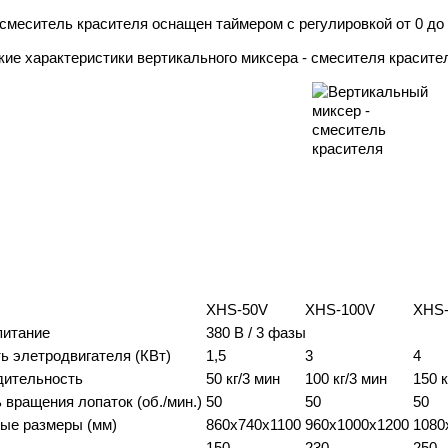
 смеситель красителя оснащен таймером с регулировкой от 0 до 
кие характеристики вертикального миксера - смесителя красите
XHS-50V
XHS-100V
XHS-
питание
380 В / 3 фазы
 элетродвигателя (КВт)
1,5
3
4
дительность
50 кг/3 мин
100 кг/3 мин
150 к
 вращения лопаток (об./мин.)
50
50
50
ые размеры (мм)
860x740x1100
960x1000x1200
1080
150
230
250