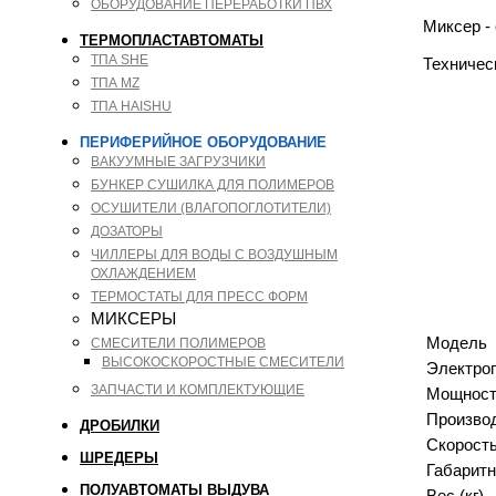
ОБОРУДОВАНИЕ ПЕРЕРАБОТКИ ПВХ
Миксер -
ТЕРМОПЛАСТАВТОМАТЫ
ТПА SHE
Техничес
ТПА MZ
ТПА HAISHU
ПЕРИФЕРИЙНОЕ ОБОРУДОВАНИЕ
ВАКУУМНЫЕ ЗАГРУЗЧИКИ
БУНКЕР СУШИЛКА ДЛЯ ПОЛИМЕРОВ
ОСУШИТЕЛИ (ВЛАГОПОГЛОТИТЕЛИ)
ДОЗАТОРЫ
ЧИЛЛЕРЫ ДЛЯ ВОДЫ С ВОЗДУШНЫМ
ОХЛАЖДЕНИЕМ
ТЕРМОСТАТЫ ДЛЯ ПРЕСС ФОРМ
МИКСЕРЫ
Модель
СМЕСИТЕЛИ ПОЛИМЕРОВ
ВЫСОКОСКОРОСТНЫЕ СМЕСИТЕЛИ
Электро
ЗАПЧАСТИ И КОМПЛЕКТУЮЩИЕ
Мощность
Произво
ДРОБИЛКИ
Скорость
ШРЕДЕРЫ
Габаритн
ПОЛУАВТОМАТЫ ВЫДУВА
Вес (кг)