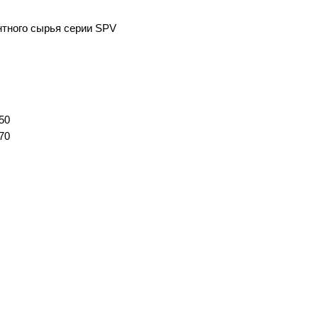
нтного сырья серии SPV
150
170