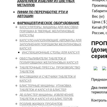
ДАВЛЕНИЕМ ИЗДЕЛИЙ ИЗ ЦВЕТНЫХ
Произво
МЕТАЛЛОВ
Габаритн
ЛИНИИ ПО ПЕРЕРАБОТКЕ РТИ И
Вес (кг)
АВТОШИН
Цена ( $ 
ФАРМАЦЕВТИЧЕСКОЕ ОБОРУДОВАНИЕ
Китай (F
КАПСУЛЯТОРЫ. МАШИНЫ ДЛЯ ФАСОВКИ
ПОРОШКА В ТВЕРДЫЕ ЖЕЛАТИНОВЫЕ
Россия, 
КАПСУЛЫ
КАПСУЛО-НАПОЛНЯЮЩИЕ АВТОМАТЫ ДЛЯ
ПРОП
ЗАПОЛНЕНИЯ ПОРОШКОМ ЖЕЛАТИНОВЫХ
КАПСУЛ
(дози
ИНСПЕКЦИОННЫЕ СТОЛЫ ДЛЯ КАПСУЛ
серия
ОБЕСПЫЛИВАТЕЛИ ТАБЛЕТОК И
ПОЛИРОВЩИКИ ЖЕЛАТИНОВЫХ КАПСУЛ
ТАБЛЕТОЧНЫЕ ПРЕССЫ, ПРОИЗВОДСТВО
ТАБЛЕТОК
ФАСОВЩИКИ И СЧЕТЧИКИ ТАБЛЕТОК И
Предназн
КАПСУЛ
БЛИСТЕРНЫЕ МАШИНЫ, УПАКОВКА
Два пнев
ТАБЛЕТОК И КАПСУЛ В БЛИСТЕР
термопла
ДЕ-БЛИСТЕР МАШИНЫ. ИЗВЛЕЧЕНИЕ
ТАБЛЕТОК И КАПСУЛ ИЗ БЛИСТЕРОВ
Контроль
РОЗЛИВ ЖИДКИХ ПРОДУКТОВ