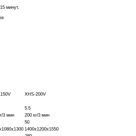
15 минут.
ля
150V
XHS-200V
5.5
г/3 мин
200 кг/3 мин
50
x1080x1300
1400x1200x1550
280