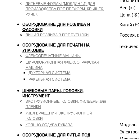
Габаритн
ЛИТЬЕВЫЕ ФОРМЫ (МОЛДИНГИ) ДЛЯ
Вес (кг)
ПРОИЗВОДСТВА ПЭТ-ПРЕФОРМ, КРЫШЕК,
Цена ( $ 
РУЧЕК
Китай (F
ОБОРУДОВАНИЕ ДЛЯ РОЗЛИВА И
ФАСОВКИ
Россия, 
ЛИНИЯ РОЗЛИВА В ПЭТ БУТЫЛКИ
ОБОРУДОВАНИЕ ДЛЯ ПЕЧАТИ НА
Техничес
УПАКОВКЕ
ФЛЕКСОПЕЧАТНЫЕ МАШИНЫ
ШИРОКОРУЛОННАЯ ФЛЕКСОГРАФСКАЯ
МАШИНА
ДУКТОРНАЯ СИСТЕМА
РАКЕЛЬНАЯ СИСТЕМА
ШНЕКОВЫЕ ПАРЫ, ГОЛОВКИ,
ИНСТРУМЕНТ
ЭКСТРУЗИОННЫЕ ГОЛОВКИ, ФИЛЬЕРЫ для
ПЛЕНКИ
УЗЕЛ ВРАЩЕНИЯ ЭКСТРУЗИОННОЙ
ГОЛОВКИ
Модель
КОЛЬЦО ОБДУВА РУКАВА
Электро
ОБОРУДОВАНИЕ ДЛЯ ЛИТЬЯ ПОД
Мощность