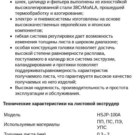
шнек, цилиндр и фильера выполнены из изностойкой
высоколегированной стали 38CrMoALA, прошедшей
термообработку и азотирование;
электро- и пневмосистемы изготовлены на основе
высококачественных европейских и японских
компонентов;
гибкая система регулировки дает возможность
изменения толщины листа в широком диапазоне;
особая конструкция головки позволяет достичь
высокой степени равномерности расплава,
поступаемого в каландр вся система экструзии,
каландрирования и протяжки позволяет
поддерживатьравномерность характеристик
получаемого листа, что гарантируетя высокое качество
получаемых из него изделий;
Высокая надежность, производительность и простота
эксплуатации и обслуживания.
Технические характеристики на листовой экструдер
Модель
HSJP-100A
ПП, ПС, ПЭ,
Используемые материалы
УПС
Толщина листа (мм)
0,3 - 2