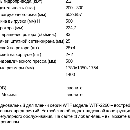
 гидропривода (кВт)
2,2
ительность (кг/ч)
200 - 300
загрузочного окна (мм)
602x857
кна выгрузки (мм) H
500
ротора (мм)
224,7
 вращения ротора (об./мин.)
83
ячеи штатной сетки-экрана (мм)
25
ожей на роторе (шт)
28+4
ожей на корпусе (шт)
2+2
идравлического пресса (мм)
500
ые размеры (мм)
1780x1350x1754
1400
)
OB)
звоните
г. Москва
звоните
дновальный для пленки серии WTF модель WTF-2260 – востре
нных предприятий. Устройство обладает надежной конструкцие
регулярного обслуживания. На сайте «Глобал-Маш» вы можете в
 регионам.