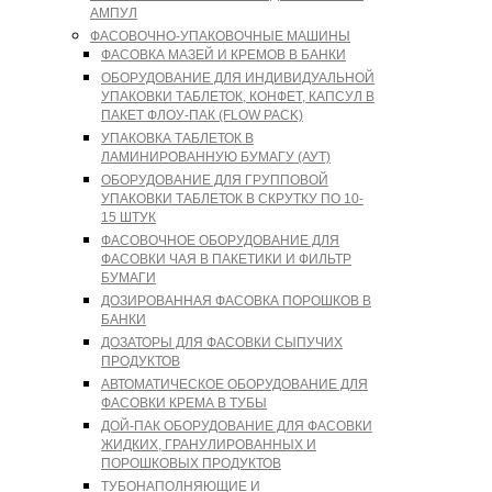
АМПУЛ
ФАСОВОЧНО-УПАКОВОЧНЫЕ МАШИНЫ
ФАСОВКА МАЗЕЙ И КРЕМОВ В БАНКИ
ОБОРУДОВАНИЕ ДЛЯ ИНДИВИДУАЛЬНОЙ
УПАКОВКИ ТАБЛЕТОК, КОНФЕТ, КАПСУЛ В
ПАКЕТ ФЛОУ-ПАК (FLOW PACK)
УПАКОВКА ТАБЛЕТОК В
ЛАМИНИРОВАННУЮ БУМАГУ (АУТ)
ОБОРУДОВАНИЕ ДЛЯ ГРУППОВОЙ
УПАКОВКИ ТАБЛЕТОК В СКРУТКУ ПО 10-
15 ШТУК
ФАСОВОЧНОЕ ОБОРУДОВАНИЕ ДЛЯ
ФАСОВКИ ЧАЯ В ПАКЕТИКИ И ФИЛЬТР
БУМАГИ
ДОЗИРОВАННАЯ ФАСОВКА ПОРОШКОВ В
БАНКИ
ДОЗАТОРЫ ДЛЯ ФАСОВКИ СЫПУЧИХ
ПРОДУКТОВ
АВТОМАТИЧЕСКОЕ ОБОРУДОВАНИЕ ДЛЯ
ФАСОВКИ КРЕМА В ТУБЫ
ДОЙ-ПАК ОБОРУДОВАНИЕ ДЛЯ ФАСОВКИ
ЖИДКИХ, ГРАНУЛИРОВАННЫХ И
ПОРОШКОВЫХ ПРОДУКТОВ
ТУБОНАПОЛНЯЮЩИЕ И