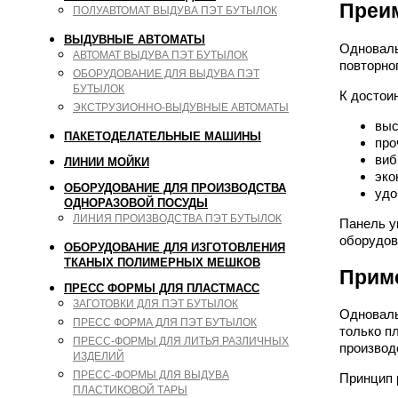
Преи
ПОЛУАВТОМАТ ВЫДУВА ПЭТ БУТЫЛОК
ВЫДУВНЫЕ АВТОМАТЫ
Одноваль
АВТОМАТ ВЫДУВА ПЭТ БУТЫЛОК
повторно
ОБОРУДОВАНИЕ ДЛЯ ВЫДУВА ПЭТ
БУТЫЛОК
К достои
ЭКСТРУЗИОННО-ВЫДУВНЫЕ АВТОМАТЫ
выс
ПАКЕТОДЕЛАТЕЛЬНЫЕ МАШИНЫ
про
виб
ЛИНИИ МОЙКИ
эко
ОБОРУДОВАНИЕ ДЛЯ ПРОИЗВОДСТВА
удо
ОДНОРАЗОВОЙ ПОСУДЫ
ЛИНИЯ ПРОИЗВОДСТВА ПЭТ БУТЫЛОК
Панель у
оборудов
ОБОРУДОВАНИЕ ДЛЯ ИЗГОТОВЛЕНИЯ
ТКАНЫХ ПОЛИМЕРНЫХ МЕШКОВ
Прим
ПРЕСС ФОРМЫ ДЛЯ ПЛАСТМАСС
ЗАГОТОВКИ ДЛЯ ПЭТ БУТЫЛОК
Одноваль
ПРЕСС ФОРМА ДЛЯ ПЭТ БУТЫЛОК
только п
ПРЕСС-ФОРМЫ ДЛЯ ЛИТЬЯ РАЗЛИЧНЫХ
производ
ИЗДЕЛИЙ
ПРЕСС-ФОРМЫ ДЛЯ ВЫДУВА
Принцип 
ПЛАСТИКОВОЙ ТАРЫ