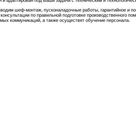
н и адаптирован под Ваши задачи с техническим и технологиче
водим шеф-монтаж, пусконаладочные работы, гарантийное и п
 консультации по правильной подготовке производственного по
мых коммуникаций, а также осуществят обучение персонала.