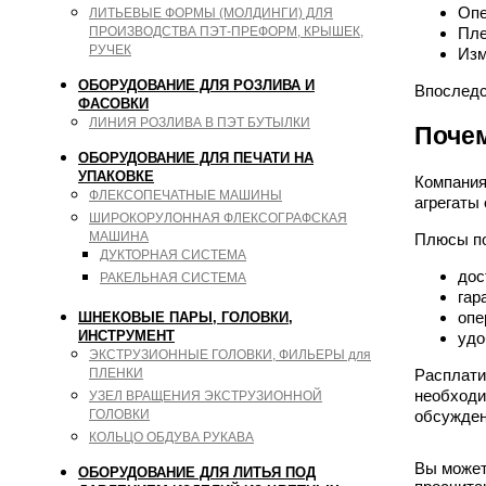
Опе
ЛИТЬЕВЫЕ ФОРМЫ (МОЛДИНГИ) ДЛЯ
ПРОИЗВОДСТВА ПЭТ-ПРЕФОРМ, КРЫШЕК,
Пле
РУЧЕК
Изм
ОБОРУДОВАНИЕ ДЛЯ РОЗЛИВА И
Впоследс
ФАСОВКИ
ЛИНИЯ РОЗЛИВА В ПЭТ БУТЫЛКИ
Поче
ОБОРУДОВАНИЕ ДЛЯ ПЕЧАТИ НА
УПАКОВКЕ
Компания
ФЛЕКСОПЕЧАТНЫЕ МАШИНЫ
агрегаты
ШИРОКОРУЛОННАЯ ФЛЕКСОГРАФСКАЯ
МАШИНА
Плюсы по
ДУКТОРНАЯ СИСТЕМА
дос
РАКЕЛЬНАЯ СИСТЕМА
гар
опе
ШНЕКОВЫЕ ПАРЫ, ГОЛОВКИ,
ИНСТРУМЕНТ
удо
ЭКСТРУЗИОННЫЕ ГОЛОВКИ, ФИЛЬЕРЫ для
Расплати
ПЛЕНКИ
необходи
УЗЕЛ ВРАЩЕНИЯ ЭКСТРУЗИОННОЙ
обсужден
ГОЛОВКИ
КОЛЬЦО ОБДУВА РУКАВА
Вы может
ОБОРУДОВАНИЕ ДЛЯ ЛИТЬЯ ПОД