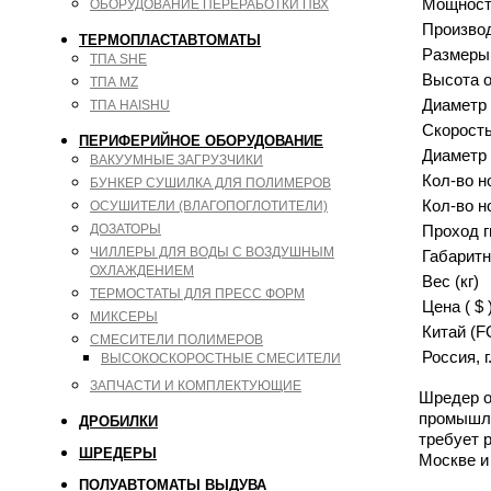
Мощность
ОБОРУДОВАНИЕ ПЕРЕРАБОТКИ ПВХ
Производ
ТЕРМОПЛАСТАВТОМАТЫ
Размеры 
ТПА SHE
Высота о
ТПА MZ
Диаметр 
ТПА HAISHU
Скорость
ПЕРИФЕРИЙНОЕ ОБОРУДОВАНИЕ
Диаметр 
ВАКУУМНЫЕ ЗАГРУЗЧИКИ
Кол-во н
БУНКЕР СУШИЛКА ДЛЯ ПОЛИМЕРОВ
Кол-во н
ОСУШИТЕЛИ (ВЛАГОПОГЛОТИТЕЛИ)
Проход г
ДОЗАТОРЫ
ЧИЛЛЕРЫ ДЛЯ ВОДЫ С ВОЗДУШНЫМ
Габаритн
ОХЛАЖДЕНИЕМ
Вес (кг)
ТЕРМОСТАТЫ ДЛЯ ПРЕСС ФОРМ
Цена ( $ 
МИКСЕРЫ
Китай (F
СМЕСИТЕЛИ ПОЛИМЕРОВ
Россия, 
ВЫСОКОСКОРОСТНЫЕ СМЕСИТЕЛИ
ЗАПЧАСТИ И КОМПЛЕКТУЮЩИЕ
Шредер о
промышле
ДРОБИЛКИ
требует 
ШРЕДЕРЫ
Москве и
ПОЛУАВТОМАТЫ ВЫДУВА