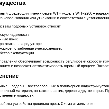
мущества
ный шредер для пленки серии WTF модель WTF-2260 – надежно
го использования или утилизации в соответствии с установлен
нствам подобных установок относят:
окую надежность;
чные ножи;
рогаситель на редукторе;
номное потребление электроэнергии;
бство эксплуатации.
правления обеспечивает возможность регулировки скорости изм
анием и позволяет автоматизировать огромный процесс. Заказа
енение
ные шредеры – востребованные в полимерной индустрии устано
леночный материал, но также пластик, дерево и другое сырье. 
ственные мощности.
работы устройства довольно прост. Схема измельчения: