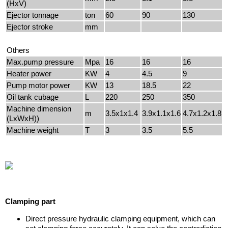
(HxV)
Ejector tonnage
ton
60
90
130
Ejector stroke
mm
Others
Max.pump pressure
Mpa
16
16
16
Heater power
KW
4
4.5
9
Pump motor power
KW
13
18.5
22
Oil tank cubage
L
220
250
350
Machine dimension
m
3.5x1x1.4
3.9x1.1x1.6
4.7x1.2x1.8
(LxWxH))
Machine weight
T
3
3.5
5.5
Clamping part
Direct pressure hydraulic clamping equipment, which can