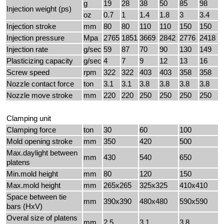
g
19
28
38
50
85
98
Injection weight (ps)
oz
0.7
1
1.4
1.8
3
3.4
Injection stroke
mm
80
80
110
110
150
150
Injection pressure
Mpa
2765
1851
3669
2842
2776
2418
Injection rate
g/sec
59
87
70
90
130
149
Plasticizing capacity
g/sec
4
7
9
12
13
16
Screw speed
rpm
322
322
403
403
358
358
Nozzle contact force
ton
3.1
3.1
3.8
3.8
3.8
3.8
Nozzle move stroke
mm
220
220
250
250
250
250
Clamping unit
Clamping force
ton
30
60
100
Mold opening stroke
mm
350
420
500
Max.daylight between
mm
430
540
650
platens
Min.mold height
mm
80
120
150
Max.mold height
mm
265x265
325x325
410x410
Space between tie
mm
390x390
480x480
590x590
bars (HxV)
Overal size of platens
mm
2.5
3.1
3.8