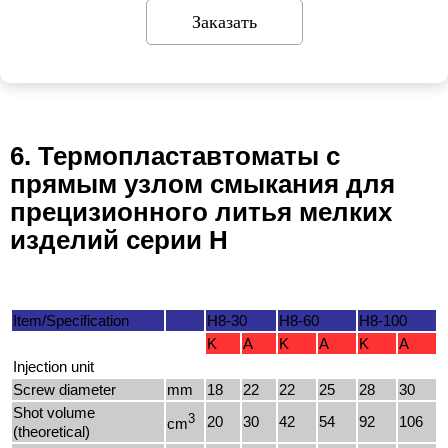
Заказать
6. Термопластавтоматы с
прямым узлом смыкания для
прецизионного литья мелких
изделий серии H
Item/Specification
H8-30
H8-60
H8-100
K
A
K
A
K
A
Injection unit
Screw diameter
mm
18
22
22
25
28
30
Shot volume
3
20
30
42
54
92
106
cm
(theoretical)