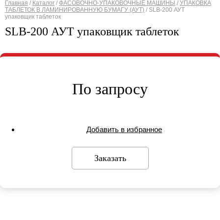
Главная
/
Каталог
/
ФАСОВОЧНО-УПАКОВОЧНЫЕ МАШИНЫ
/
УПАКОВКА
ТАБЛЕТОК В ЛАМИНИРОВАННУЮ БУМАГУ (АУТ)
/
SLB-200 АУТ
Вы здесь
упаковщик таблеток
SLB-200 АУТ упаковщик таблеток
По запросу
Добавить в избранное
Заказать