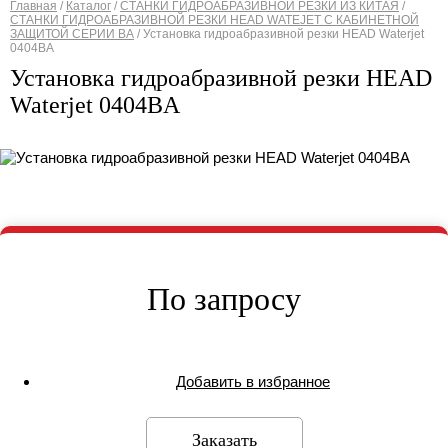
Главная
/
Каталог
/
СТАНКИ ГИДРОАБРАЗИВНОЙ РЕЗКИ ИЗ КИТАЯ
/
СТАНКИ ГИДРОАБРАЗИВНОЙ РЕЗКИ HEAD WATEJET С КАБИНЕТНОЙ
Вы здесь
ЗАЩИТОЙ СЕРИИ BА
/
Установка гидроабразивной резки HEAD Waterjet
0404BA
Установка гидроабразивной резки HEAD
Waterjet 0404BA
По запросу
Добавить в избранное
Заказать