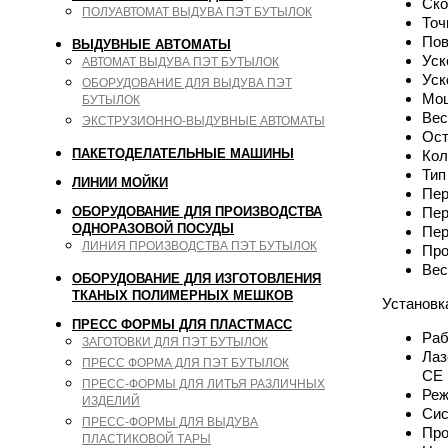
Ско
ПОЛУАВТОМАТ ВЫДУВА ПЭТ БУТЫЛОК
Точ
Пов
ВЫДУВНЫЕ АВТОМАТЫ
Уск
АВТОМАТ ВЫДУВА ПЭТ БУТЫЛОК
Уск
ОБОРУДОВАНИЕ ДЛЯ ВЫДУВА ПЭТ
Мощ
БУТЫЛОК
Вес
ЭКСТРУЗИОННО-ВЫДУВНЫЕ АВТОМАТЫ
Ост
ПАКЕТОДЕЛАТЕЛЬНЫЕ МАШИНЫ
Кол
Тип
ЛИНИИ МОЙКИ
Пер
ОБОРУДОВАНИЕ ДЛЯ ПРОИЗВОДСТВА
Пер
ОДНОРАЗОВОЙ ПОСУДЫ
Пер
ЛИНИЯ ПРОИЗВОДСТВА ПЭТ БУТЫЛОК
Про
Вес
ОБОРУДОВАНИЕ ДЛЯ ИЗГОТОВЛЕНИЯ
ТКАНЫХ ПОЛИМЕРНЫХ МЕШКОВ
Установк
ПРЕСС ФОРМЫ ДЛЯ ПЛАСТМАСС
Раб
ЗАГОТОВКИ ДЛЯ ПЭТ БУТЫЛОК
Лаз
ПРЕСС ФОРМА ДЛЯ ПЭТ БУТЫЛОК
CE 
ПРЕСС-ФОРМЫ ДЛЯ ЛИТЬЯ РАЗЛИЧНЫХ
Реж
ИЗДЕЛИЙ
Сис
ПРЕСС-ФОРМЫ ДЛЯ ВЫДУВА
Про
ПЛАСТИКОВОЙ ТАРЫ