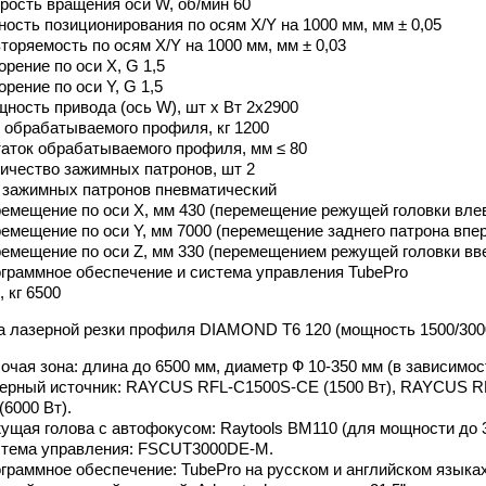
рость вращения оси W, об/мин 60
ность позиционирования по осям X/Y на 1000 мм, мм ± 0,05
торяемость по осям X/Y на 1000 мм, мм ± 0,03
орение по оси Х, G 1,5
орение по оси Y, G 1,5
ность привода (ось W), шт х Вт 2х2900
 обрабатываемого профиля, кг 1200
аток обрабатываемого профиля, мм ≤ 80
ичество зажимных патронов, шт 2
 зажимных патронов пневматический
емещение по оси X, мм 430 (перемещение режущей головки влев
емещение по оси Y, мм 7000 (перемещение заднего патрона впе
емещение по оси Z, мм 330 (перемещением режущей головки вве
граммное обеспечение и система управления TubePro
, кг 6500
а лазерной резки профиля DIAMOND Т6 120 (мощность 1500/300
очая зона: длина до 6500 мм, диаметр Ф 10-350 мм (в зависимост
ерный источник: RAYCUS RFL-C1500S-CE (1500 Вт), RAYCUS R
(6000 Вт).
ущая голова с автофокусом: Raytools BM110 (для мощности до 3
тема управления: FSCUT3000DE-M.
граммное обеспечение: TubePro на русском и английском языках