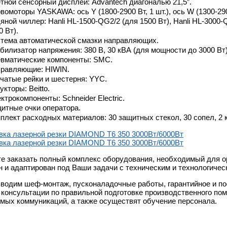
тной сенсорный дисплей: Advantech диагональю 21,5”.
вомоторы YASKAWA: ось Y (1800-2900 Вт, 1 шт.), ось W (1300-2900 Вт
яной чиллер: Hanli HL-1500-QG2/2 (для 1500 Вт), Hanli HL-3000-
0 Вт).
тема автоматической смазки направляющих.
билизатор напряжения: 380 В, 30 кВА (для мощности до 3000 Вт)
вматические компоненты: SMC.
равляющие: HIWIN.
чатые рейки и шестерня: YYC.
укторы: Beitto.
ктрокомпоненты: Schneider Electric.
итные очки оператора.
плект расходных материалов: 30 защитных стекол, 30 сопел, 2 
е заказать полный комплекс оборудования, необходимый для о
н и адаптирован под Ваши задачи с техническим и технологиче
водим шеф-монтаж, пусконаладочные работы, гарантийное и п
 консультации по правильной подготовке производственного по
мых коммуникаций, а также осуществят обучение персонала.