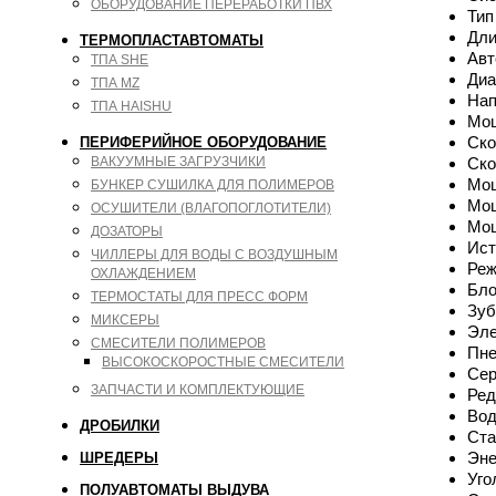
ОБОРУДОВАНИЕ ПЕРЕРАБОТКИ ПВХ
Тип
Дли
ТЕРМОПЛАСТАВТОМАТЫ
Авт
ТПА SHE
Диа
ТПА MZ
Нап
ТПА HAISHU
Мощ
Ско
ПЕРИФЕРИЙНОЕ ОБОРУДОВАНИЕ
ВАКУУМНЫЕ ЗАГРУЗЧИКИ
Ско
Мощ
БУНКЕР СУШИЛКА ДЛЯ ПОЛИМЕРОВ
Мощ
ОСУШИТЕЛИ (ВЛАГОПОГЛОТИТЕЛИ)
Мощ
ДОЗАТОРЫ
Ис
ЧИЛЛЕРЫ ДЛЯ ВОДЫ С ВОЗДУШНЫМ
Реж
ОХЛАЖДЕНИЕМ
Бло
ТЕРМОСТАТЫ ДЛЯ ПРЕСС ФОРМ
Зуб
МИКСЕРЫ
Эле
СМЕСИТЕЛИ ПОЛИМЕРОВ
Пне
ВЫСОКОСКОРОСТНЫЕ СМЕСИТЕЛИ
Сер
ЗАПЧАСТИ И КОМПЛЕКТУЮЩИЕ
Ред
Вод
ДРОБИЛКИ
Ста
Эне
ШРЕДЕРЫ
Уго
ПОЛУАВТОМАТЫ ВЫДУВА