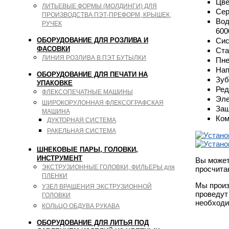
Цве
ЛИТЬЕВЫЕ ФОРМЫ (МОЛДИНГИ) ДЛЯ
Сер
ПРОИЗВОДСТВА ПЭТ-ПРЕФОРМ, КРЫШЕК,
Вод
РУЧЕК
600
ОБОРУДОВАНИЕ ДЛЯ РОЗЛИВА И
Сис
ФАСОВКИ
Ста
ЛИНИЯ РОЗЛИВА В ПЭТ БУТЫЛКИ
Пне
Нап
ОБОРУДОВАНИЕ ДЛЯ ПЕЧАТИ НА
Зуб
УПАКОВКЕ
Ред
ФЛЕКСОПЕЧАТНЫЕ МАШИНЫ
Эле
ШИРОКОРУЛОННАЯ ФЛЕКСОГРАФСКАЯ
Защ
МАШИНА
Ком
ДУКТОРНАЯ СИСТЕМА
РАКЕЛЬНАЯ СИСТЕМА
ШНЕКОВЫЕ ПАРЫ, ГОЛОВКИ,
ИНСТРУМЕНТ
Вы может
ЭКСТРУЗИОННЫЕ ГОЛОВКИ, ФИЛЬЕРЫ для
просчита
ПЛЕНКИ
Мы произ
УЗЕЛ ВРАЩЕНИЯ ЭКСТРУЗИОННОЙ
проведут
ГОЛОВКИ
необходи
КОЛЬЦО ОБДУВА РУКАВА
ОБОРУДОВАНИЕ ДЛЯ ЛИТЬЯ ПОД