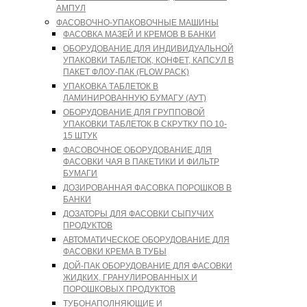
АМПУЛ
ФАСОВОЧНО-УПАКОВОЧНЫЕ МАШИНЫ
ФАСОВКА МАЗЕЙ И КРЕМОВ В БАНКИ
ОБОРУДОВАНИЕ ДЛЯ ИНДИВИДУАЛЬНОЙ
УПАКОВКИ ТАБЛЕТОК, КОНФЕТ, КАПСУЛ В
ПАКЕТ ФЛОУ-ПАК (FLOW PACK)
УПАКОВКА ТАБЛЕТОК В
ЛАМИНИРОВАННУЮ БУМАГУ (АУТ)
ОБОРУДОВАНИЕ ДЛЯ ГРУППОВОЙ
УПАКОВКИ ТАБЛЕТОК В СКРУТКУ ПО 10-
15 ШТУК
ФАСОВОЧНОЕ ОБОРУДОВАНИЕ ДЛЯ
ФАСОВКИ ЧАЯ В ПАКЕТИКИ И ФИЛЬТР
БУМАГИ
ДОЗИРОВАННАЯ ФАСОВКА ПОРОШКОВ В
БАНКИ
ДОЗАТОРЫ ДЛЯ ФАСОВКИ СЫПУЧИХ
ПРОДУКТОВ
АВТОМАТИЧЕСКОЕ ОБОРУДОВАНИЕ ДЛЯ
ФАСОВКИ КРЕМА В ТУБЫ
ДОЙ-ПАК ОБОРУДОВАНИЕ ДЛЯ ФАСОВКИ
ЖИДКИХ, ГРАНУЛИРОВАННЫХ И
ПОРОШКОВЫХ ПРОДУКТОВ
ТУБОНАПОЛНЯЮЩИЕ И