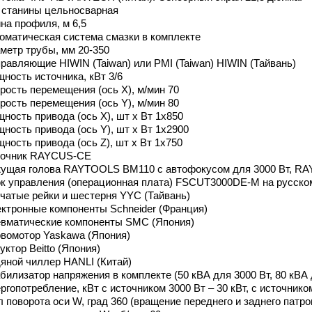
 станины цельносварная
на профиля, м 6,5
оматическая система смазки в комплекте
метр трубы, мм 20-350
равляющие HIWIN (Taiwan) или PMI (Taiwan) HIWIN (Тайвань)
ность источника, кВт 3/6
рость перемещения (ось Х), м/мин 70
рость перемещения (ось Y), м/мин 80
ность привода (ось Х), шт х Вт 1х850
ность привода (ось Y), шт х Вт 1х2900
ность привода (ось Z), шт х Вт 1х750
точник RAYCUS-CE
ущая голова RAYTOOLS BM110 с автофокусом для 3000 Вт, RA
к управления (операционная плата) FSCUT3000DE-M на русско
чатые рейки и шестерня YYC (Тайвань)
ктронные компоненты Schneider (Франция)
вматические компоненты SMC (Япония)
вомотор Yaskawa (Япония)
уктор Beitto (Япония)
яной чиллер HANLI (Китай)
билизатор напряжения в комплекте (50 кВА для 3000 Вт, 80 кВА 
ргопотребление, кВт с источником 3000 Вт – 30 кВт, с источником
л поворота оси W, град 360 (вращение переднего и заднего патро