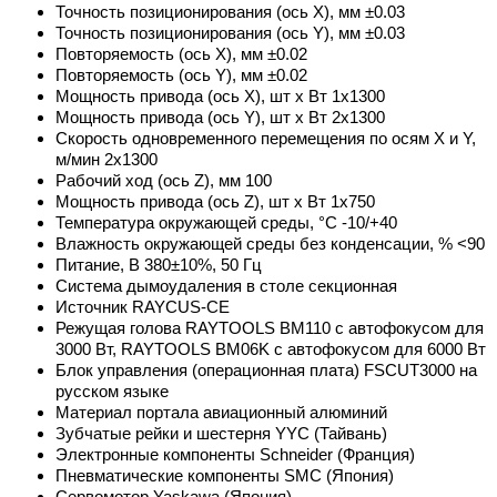
Точность позиционирования (ось Х), мм ±0.03
Точность позиционирования (ось Y), мм ±0.03
Повторяемость (ось Х), мм ±0.02
Повторяемость (ось Y), мм ±0.02
Мощность привода (ось Х), шт х Вт 1х1300
Мощность привода (ось Y), шт х Вт 2х1300
Скорость одновременного перемещения по осям X и Y,
м/мин 2х1300
Рабочий ход (ось Z), мм 100
Мощность привода (ось Z), шт х Вт 1х750
Температура окружающей среды, °C -10/+40
Влажность окружающей среды без конденсации, % <90
Питание, В 380±10%, 50 Гц
Система дымоудаления в столе секционная
Источник RAYCUS-CE
Режущая голова RAYTOOLS BM110 с автофокусом для
3000 Вт, RAYTOOLS BM06K с автофокусом для 6000 Вт
Блок управления (операционная плата) FSCUT3000 на
русском языке
Материал портала авиационный алюминий
Зубчатые рейки и шестерня YYC (Тайвань)
Электронные компоненты Schneider (Франция)
Пневматические компоненты SMC (Япония)
Сервомотор Yaskawa (Япония)