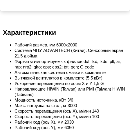
Характеристики
Рабочий размер, мм 6000х2000
Система ЧПУ ADVANTECH (Китай). Сенсорный экран
21,5 дюйма
Форматы импортируемых файлов dxf; lxd; lxds; plt; ai;
nrp; nrp2; gko; cps; cps2; txt; gen; G code
Автоматическая система смазки в комплекте
Вытяжной вентилятор в комплекте (5,5 кВт)
Ускорение перемещения по осям X и Y 1,5 G
Направляющие HIWIN (Taiwan) или PMI (Taiwan) HIWIN
(Тайвань)
Мощность источника, кВт 3/6
Макс. нагрузка на стол, кг 3000
Скорость перемещения (ось Х), м/мин 140
Скорость перемещения (ось Y), м/мин 100
Рабочий ход (ось Х), мм 2030
Рабочий ход (ось Y), мм 6050