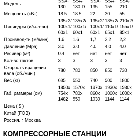
SSA-
SSA-
SSA-
SSA-
SSA-
Модель
130
130-D
135
155
210
Мощность (кВт)
18.5
18.5
22
30
55
135x2/
135x2/
135x2/
135x2/
210x2/
Цилиндры (ø/кол-во)
100x1/
100x1/
100x1/
110x1/
155x1/
60x1
60x1
60x1
65x1
85x1
Производ-ть (м³/мин)
1.6
1.6
1,7
2,2
2,2
Давление (Mpa)
3.0
3.0
4.0
4.0
4.0
Ресивер (м³)
0.4
нет
нет
нет
нет
Кол-во тактов
3
3
3
3
3
Скорость вращения
780
780
850
850
730
вала (об./мин.)
Вес (кг)
695
550
740
900
1800
1850x
1570x
1970x
1930x
1930x
Габ. размеры (см)
754x
780x
860x
1000x
1000x
1482
950
1030
1144
1144
Цена ( $ )
Китай (FOB)
Россия, г. Москва
КОМПРЕССОРНЫЕ СТАНЦИИ