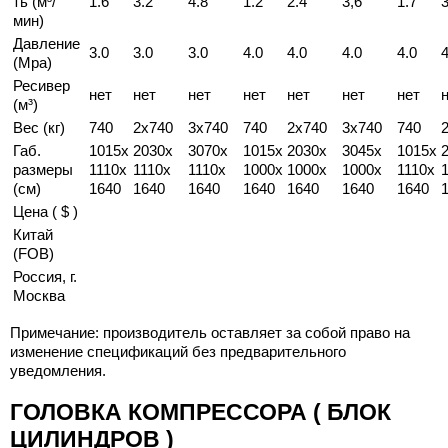
ть (м³/
1.6
3.2
4.8
1.2
2.4
3,6
1.7
3
мин)
Давление
3.0
3.0
3.0
4.0
4.0
4.0
4.0
4
(Mpa)
Ресивер
нет
нет
нет
нет
нет
нет
нет
(м³)
Вес (кг)
740
2x740
3x740
740
2x740
3x740
740
Габ.
1015x
2030x
3070x
1015x
2030x
3045x
1015x
размеры
1110x
1110x
1110x
1000x
1000x
1000x
1110x
(см)
1640
1640
1640
1640
1640
1640
1640
Цена ( $ )
Китай
(FOB)
Россия, г.
Москва
Примечание: производитель оставляет за собой право на
изменение спецификаций без предварительного
уведомления.
ГОЛОВКА КОМПРЕССОРА ( БЛОК
ЦИЛИНДРОВ )