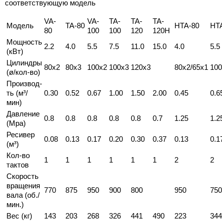
соответствующую модель
VA-
VA-
TA-
TA-
TA-
Модель
TA-80
HTA-80
HT
80
100
100
120
120H
Мощность
2.2
4.0
5.5
7.5
11.0
15.0
4.0
5.5
(кВт)
Цилиндры
80x2
80x3
100x2
100x3
120x3
80x2/65x1
100
(ø/кол-во)
Производ-
ть (м³/
0.30
0.52
0.67
1.00
1.50
2.00
0.45
0.6
мин)
Давление
0.8
0.8
0.8
0.8
0.8
0.7
1.25
1.2
(Mpa)
Ресивер
0.08
0.13
0.17
0.20
0.30
0.37
0.13
0.1
(м³)
Кол-во
1
1
1
1
1
1
2
2
тактов
Скорость
вращения
770
875
950
900
800
950
750
вала (об./
мин.)
Вес (кг)
143
203
268
326
441
490
223
344