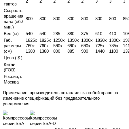
2
2
2
2
2
3
3
3
тактов
Скорость
вращения
800
800
800
800
800
800
800
85
вала (об./
мин.)
Вес (кг)
540
540
285
380
375
610
410
10
Габ.
1825х
1825х
1250x
1390x
1390х
1830х
1390х
19
размеры
760х
760х
590x
690x
690х
725х
785х
14
(см)
1380
1380
800
885
900
1440
1100
13
Цена ( $ )
Китай
(FOB)
Россия, г.
Москва
Примечание: производитель оставляет за собой право на
изменение спецификаций без предварительного
уведомления.