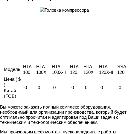
HTA-
HTA-
HTA-
HTA-
HTA-
HTA-
SSA-
Модель
100
100X
100X-II
120
120X
120X-II
120
Цена ( $
) -
-0
-0
-0
-0
-0
-0
-0
Китай
(FOB)
Вы можете заказать полный комплекс оборудования,
необходимый для организации производства, который будет
оптимально просчитан и адаптирован под Ваши задачи с
техническим и технологическим обеспечением.
Мы производим шеф-монтаж, пусконаладочные работы,