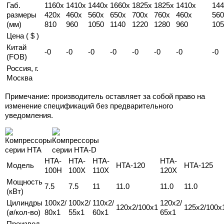
Габ.
1160х
1410х
1440х
1660x
1825x
1825x
1410x
144
размеры
420х
460х
560х
650x
700x
760x
460x
560
(мм)
810
960
1050
1140
1220
1280
960
105
Цена ( $ )
Китай
-0
-0
-0
-0
-0
-0
-0
-0
(FOB)
Россия, г.
Москва
Примечание: производитель оставляет за собой право на
изменение спецификаций без предварительного
уведомления.
HTA-
HTA-
HTA-
HTA-
Модель
HTA-120
HTA-125
100H
100X
110X
120X
Мощность
7.5
7.5
11
11.0
11.0
11.0
(кВт)
Цилиндры
100x2/
100x2/
110x2/
120x2/
120x2/100x1
125x2/100x
(ø/кол-во)
80x1
55x1
60x1
65x1
Производ-