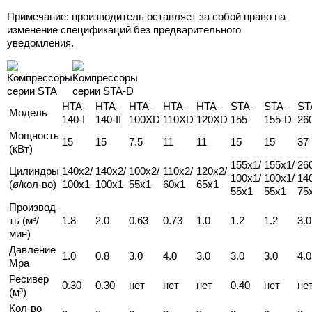
Примечание: производитель оставляет за собой право на
изменение спецификаций без предварительного
уведомления.
HTA-
HTA-
HTA-
HTA-
HTA-
STA-
STA-
ST
Модель
140-I
140-II
100XD
110XD
120XD
155
155-D
26
Мощность
15
15
7.5
11
11
15
15
37
(кВт)
155x1/
155x1/
26
Цилиндры
140x2/
140x2/
100x2/
110x2/
120x2/
100x1/
100x1/
14
(ø/кол-во)
100x1
100x1
55x1
60x1
65x1
55x1
55x1
75
Производ-
ть (м³/
1.8
2.0
0.63
0.73
1.0
1.2
1.2
3.0
мин)
Давление
1.0
0.8
3.0
4.0
3.0
3.0
3.0
4.0
Mpa
Ресивер
0.30
0.30
нет
нет
нет
0.40
нет
не
(м³)
Кол-во