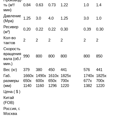
ть (м³/
0.84
0.63
0.73
1.22
1.0
1.4
мин)
Давление
1.25
3.0
4.0
1.25
3.0
1.0
(Mpa)
Ресивер
0.20
0.22
0.22
0.30
0.39
0.30
(м³)
Кол-во
2
2
2
2
2
2
тактов
Скорость
вращения
990
800
800
800
800
850
вала (об./
мин.)
Вес (кг)
379
380
450
441
576
441
Габ.
1660х
1490х
1610х
1825x
1740x
1825x
размеры
650х
600х
650х
700x
677x
700x
(мм)
1140
1160
1296
1220
1382
1220
Цена ( $ )
Китай
(FOB)
Россия, г.
Москва