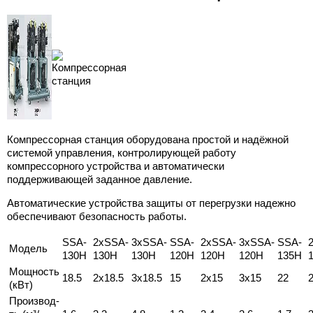
Компрессорная станция оборудована простой и надёжной
системой управления, контролирующей работу
компрессорного устройства и автоматически
поддерживающей заданное давление.
Автоматические устройства защиты от перегрузки надежно
обеспечивают безопасность работы.
SSA-
2xSSA-
3xSSA-
SSA-
2xSSA-
3xSSA-
SSA-
Модель
130H
130H
130H
120H
120H
120H
135H
Мощность
18.5
2x18.5
3x18.5
15
2x15
3x15
22
(кВт)
Производ-